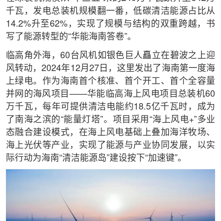
千瓦，发电总装机规模翻一番，低碳清洁能源占比从
14.2%升至62%，实现了规模与结构的双重跨越，书
写了能源转型的“华能海南答卷”。
临高角外海，60台风机如银色巨人矗立在碧波之上迎
风转动，2024年12月27日，这里发出了海南第一度海
上绿电。作为海南首个核准、首个开工、首个全容量
并网的海风项目——华能临高海上风电项目总装机60
万千瓦，每年可提供清洁电能约18.5亿千瓦时，成为
了南海之滨的“能量灯塔”。项目采用“海上风电+”多业
态融合建设模式，在海上风电基础上叠加海洋牧场、
海上光伏等产业，实现了能源与产业协同发展，以实
际行动为海南“清洁能源岛”建设按下“加速键”。