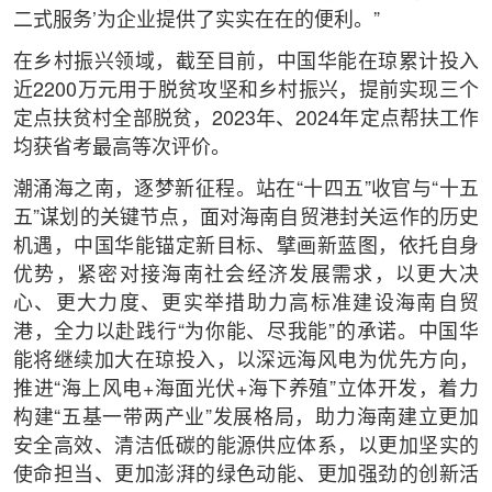
二式服务’为企业提供了实实在在的便利。”
在乡村振兴领域，截至目前，中国华能在琼累计投入
近2200万元用于脱贫攻坚和乡村振兴，提前实现三个
定点扶贫村全部脱贫，2023年、2024年定点帮扶工作
均获省考最高等次评价。
潮涌海之南，逐梦新征程。站在“十四五”收官与“十五
五”谋划的关键节点，面对海南自贸港封关运作的历史
机遇，中国华能锚定新目标、擘画新蓝图，依托自身
优势，紧密对接海南社会经济发展需求，以更大决
心、更大力度、更实举措助力高标准建设海南自贸
港，全力以赴践行“为你能、尽我能”的承诺。中国华
能将继续加大在琼投入，以深远海风电为优先方向，
推进“海上风电+海面光伏+海下养殖”立体开发，着力
构建“五基一带两产业”发展格局，助力海南建立更加
安全高效、清洁低碳的能源供应体系，以更加坚实的
使命担当、更加澎湃的绿色动能、更加强劲的创新活