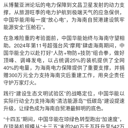
从博鳌亚洲论坛的电力保障到文昌卫星发射的动力支
撑，从旅游旺季的电力护航到极端天气的应急保供，
中国华能用每一度“放心电”，为海南自贸港建设筑牢
能源安全“压舱石”。
在急难险重的考验面前，中国华能始终与海南守望相
助。2024年第11号超强台风“摩羯”肆虐海南期间，中
国华能全力以赴打好“人防+物防+技防”组合拳，做好
顶峰、调峰发电，以占统调25%的装机提供了全网
40%的电量，为海南电力保障提供了重要支撑，并捐
赠300万元全力支持海南灾后重建工作，用央企责任
守护万家灯火。
践行“建设生态文明试验区”的战略定位，中国华能以
实际行动全力支持海南“清洁能源岛”“低碳岛”建设提速
升级，让绿色成为海南自贸港最鲜明的底色。
“十四五”期间，中国华能在琼绿色转型跑出“加速度”，
在琼装机规模从“十三五”末的240万千瓦跃升至542万