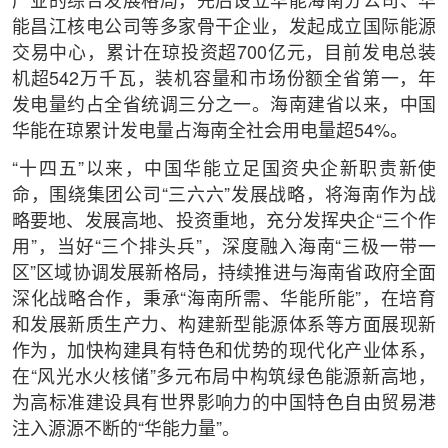
产业的综合发展格局，先后设立华能海南分公司、华
能昌江核电公司等多家骨干企业，发起成立国际能源
交易中心，累计在琼投资超700亿元，目前发电总装
机超542万千瓦，装机容量和市场份额全省第一，年
发电量约占全省统调三分之一。海南建省以来，中国
华能在琼累计发电量占海南全社会用电量超54%。
“十四五”以来，中国华能立足国资央企新职责新使
命，围绕集团公司“三六六”发展战略，将海南作为战
略要地、发展高地、投资重地，充分发挥央企“三个作
用”，当好“三个排头兵”，深度融入海南“三极一带一
区”区域协调发展新格局，持续推进与海南省政府全面
深化战略合作，秉承“海南所需、华能所能”，在培育
和发展新质生产力、构建新型能源体系等方面展现新
作为，加快构建具有特色和优势的现代化产业体系，
在“风光水火核储”多元布局中构筑绿色能源新高地，
为高标准建设具有世界影响力的中国特色自由贸易港
注入源源不断的“华能力量”。