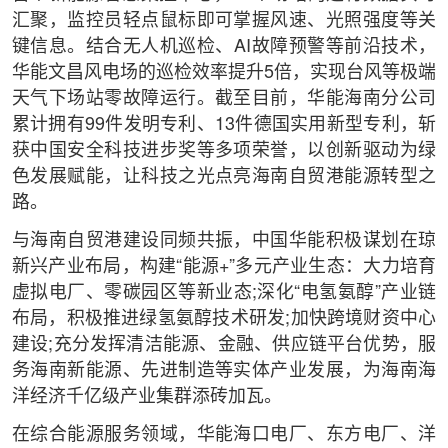
汇聚，监控员轻点鼠标即可掌握风速、光照强度等关
键信息。结合无人机巡检、AI故障预警等前沿技术，
华能文昌风电场的巡检效率提升5倍，实现台风等极端
天气下场站零故障运行。截至目前，华能海南分公司
累计拥有99件发明专利、13件德国实用新型专利，斩
获中国安全科技进步奖等多项荣誉，以创新驱动为绿
色发展赋能，让科技之光点亮海南自贸港能源转型之
路。
与海南自贸港建设同频共振，中国华能积极谋划在琼
新兴产业布局，构建“能源+”多元产业生态：大力培育
虚拟电厂、零碳园区等新业态;深化“电氢氨醇”产业链
布局，积极推进绿氢氨醇技术研发;加快跨境财资中心
建设;充分发挥清洁能源、金融、供应链平台优势，服
务海南新能源、先进制造等实体产业发展，为海南海
洋经济千亿级产业集群添砖加瓦。
在综合能源服务领域，华能海口电厂、东方电厂、洋