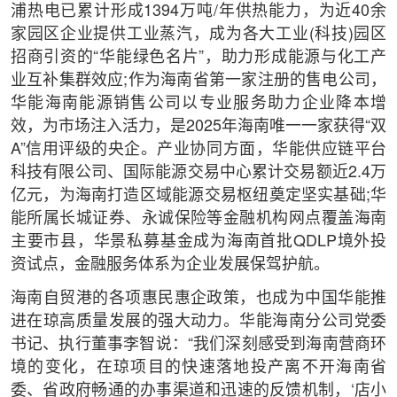
浦热电已累计形成1394万吨/年供热能力，为近40余
家园区企业提供工业蒸汽，成为各大工业(科技)园区
招商引资的“华能绿色名片”，助力形成能源与化工产
业互补集群效应;作为海南省第一家注册的售电公司，
华能海南能源销售公司以专业服务助力企业降本增
效，为市场注入活力，是2025年海南唯一一家获得“双
A”信用评级的央企。产业协同方面，华能供应链平台
科技有限公司、国际能源交易中心累计交易额近2.4万
亿元，为海南打造区域能源交易枢纽奠定坚实基础;华
能所属长城证券、永诚保险等金融机构网点覆盖海南
主要市县，华景私募基金成为海南首批QDLP境外投
资试点，金融服务体系为企业发展保驾护航。
海南自贸港的各项惠民惠企政策，也成为中国华能推
进在琼高质量发展的强大动力。华能海南分公司党委
书记、执行董事李智说：“我们深刻感受到海南营商环
境的变化，在琼项目的快速落地投产离不开海南省
委、省政府畅通的办事渠道和迅速的反馈机制，‘店小