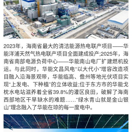
2023年，海南省最大的清洁能源热电联产项目——华
能洋浦天然气热电联产项目全面建成投产;2025年，海
南省南部电源负荷中心——华能南山电厂扩建燃机投
运。与此同时，华能文昌风电“以大代小”增容改造项
目融入沿海景观带，华能临高、儋州等地光伏项目实
现“上发电、下种植”的立体收益;位于东方市的华能戈
枕水电站滋养着全省39.8%的灌区良田，破解了海南
西部地区干旱缺水的难题……“绿水青山就是金山银
山”理念融入了华能在琼的每一度电中。