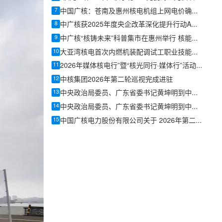
7
中国广核：苍南及惠州核电机组上网电价确认为0.4153元/千瓦时
8
中广核获2025年度央企改革深化提升行动A级评价
9
中广核“核铸未来”科普集市在惠州举行 核能知识走进亲子互动场景
10
大亚湾核电首次内燃机装配调试工职业技能等级认定圆满完成
11
2026年媒体核电行”暨“核光同行·媒体行”活动在中广核陆丰核电基地启动
12
中核集团2026年第二轮巡视完成进驻
13
中央政治局委员、广东省委书记黄坤明到中广核太平岭核电基地调研
14
中央政治局委员、广东省委书记黄坤明到中广核太平岭核电基地调研
15
中国广核电力股份有限公司关于 2026年第二季度运营情况的公告