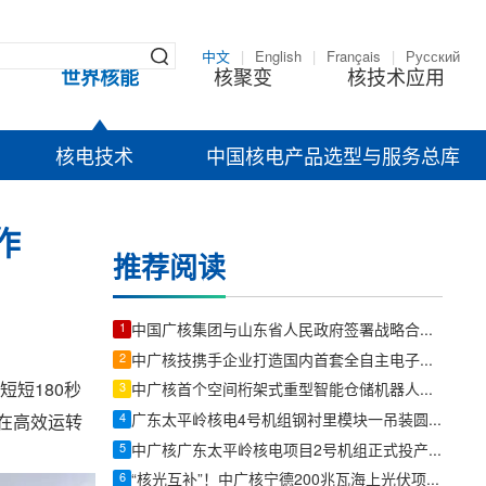
中文
|
English
|
Français
|
Русский
世界核能
核聚变
核技术应用
核电技术
中国核电产品选型与服务总库
作
推荐阅读
1
中国广核集团与山东省人民政府签署战略合作协议
2
中广核技携手企业打造国内首套全自主电子束固化卷钢涂装产业链
短短180秒
3
中广核首个空间桁架式重型智能仓储机器人在宁德核电项目试点
4
广东太平岭核电4号机组钢衬里模块一吊装圆满收官
在高效运转
5
中广核广东太平岭核电项目2号机组正式投产发电
6
“核光互补”！中广核宁德200兆瓦海上光伏项目全容量并网发电