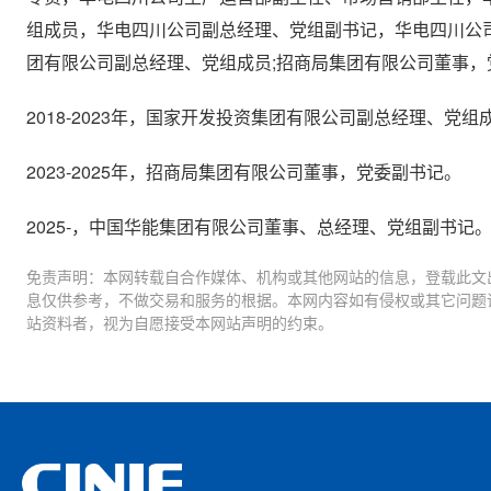
组成员，华电四川公司副总经理、党组副书记，华电四川公
团有限公司副总经理、党组成员;招商局集团有限公司董事，
2018-2023年，国家开发投资集团有限公司副总经理、党组
2023-2025年，招商局集团有限公司董事，党委副书记。
2025-，中国华能集团有限公司董事、总经理、党组副书记
免责声明：本网转载自合作媒体、机构或其他网站的信息，登载此文
息仅供参考，不做交易和服务的根据。本网内容如有侵权或其它问题
站资料者，视为自愿接受本网站声明的约束。