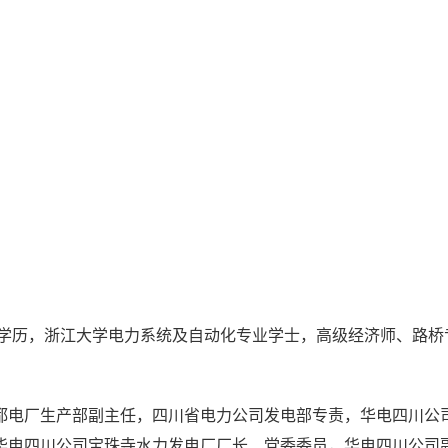
科学历，浙江大学电力系统及自动化专业学士，高级经济师、路桥
都电厂生产部副主任，四川省电力公司发电部专责，华电四川公
华电四川公司宝珠寺水力发电厂厂长、党委委员，华电四川公司