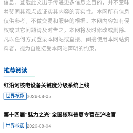
信息，登载此文出于传递更多信息之目的，并不意味
着赞同其观点或证实其内容的真实性。本网所有信息
仅供参考，不做交易和服务的根据。本网内容如有侵
权或其它问题请及时告之，本网将及时修改或删除。
凡以任何方式登录本网站或直接、间接使用本网站资
料者，视为自愿接受本网站声明的约束。
推荐阅读
红沿河核电设备关键度分级系统上线
世界核能
2026-08-05
第十四届“魅力之光”全国核科普夏令营在沪收官
世界核能
2026-08-04