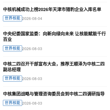
中核机械成功上榜2026年天津市猎豹企业入库名单
世界核能
2026-08-04
中央纪委国家监委：向新向绿向未来 让核能赋能千行
百业
世界核能
2026-08-03
中核二四召开干部宣布大会，推荐王顺泽为中核二四
副总经理
世界核能
2026-08-03
中核集团战略与管理咨询委员会到中核二四调研指导
世界核能
2026-08-03