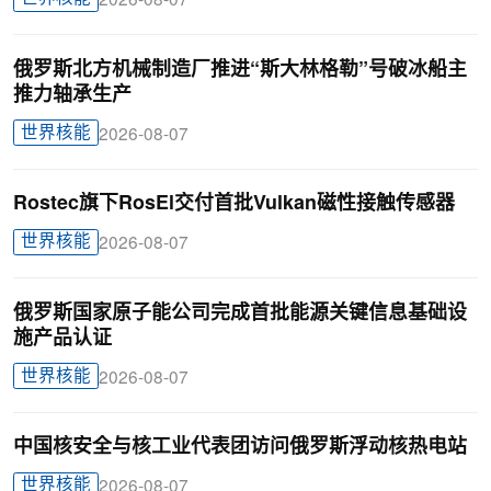
2026-08-07
俄罗斯北方机械制造厂推进“斯大林格勒”号破冰船主
推力轴承生产
世界核能
2026-08-07
Rostec旗下RosEl交付首批Vulkan磁性接触传感器
世界核能
2026-08-07
俄罗斯国家原子能公司完成首批能源关键信息基础设
施产品认证
世界核能
2026-08-07
中国核安全与核工业代表团访问俄罗斯浮动核热电站
世界核能
2026-08-07