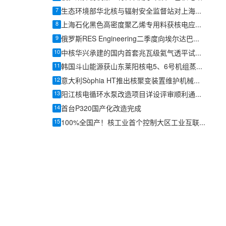
7
生态环境部华北核与辐射安全监督站对上海电气凯士比核电泵阀开展主泵轴设计制造现场监督
8
上海石化黑色高密度聚乙烯专用料获核电应用资质
9
俄罗斯RES Engineering二季度向埃尔达巴核电站交付71台泵机组
10
中核华兴承建的国内首套兆瓦级氦气透平试验装置热试成功
11
韩国斗山能源获山东莱阳核电5、6号机组蒸汽发生器锻件订单
12
意大利Sòphia HT推出核聚变装置维护机械臂ROMAN
13
阳江核电循环水泵改造项目详设评审顺利通过评审
14
首台P320国产化改造完成
15
100%全国产！核工业首个控制大区工业互联网平台成功研制