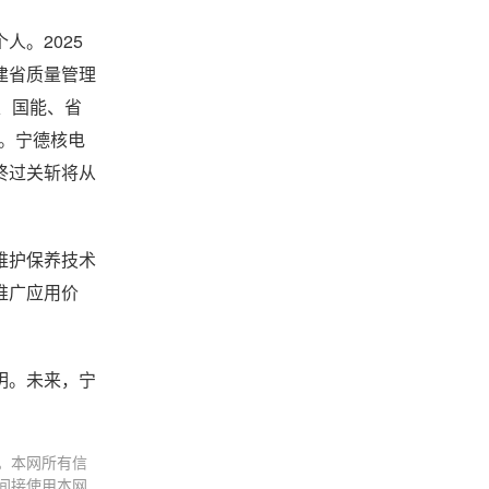
。2025
建省质量管理
、国能、省
项。宁德核电
终过关斩将从
维护保养技术
推广应用价
明。未来，宁
。本网所有信
间接使用本网