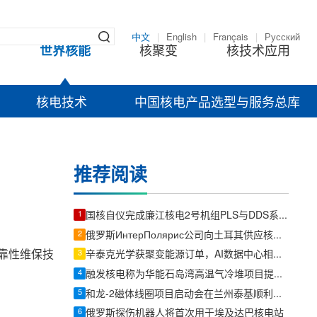
中文
|
English
|
Français
|
Русский
世界核能
核聚变
核技术应用
核电技术
中国核电产品选型与服务总库
推荐阅读
1
国核自仪完成廉江核电2号机组PLS与DDS系统首批机柜发运
2
俄罗斯ИнтерПолярис公司向土耳其供应核电站球形阀
靠性维保技
3
辛泰克光学获聚变能源订单，AI数据中心相关订单总额超400万美元
4
融发核电称为华能石岛湾高温气冷堆项目提供常规岛锻件
5
和龙-2磁体线圈项目启动会在兰州泰基顺利召开
6
俄罗斯探伤机器人将首次用于埃及达巴核电站