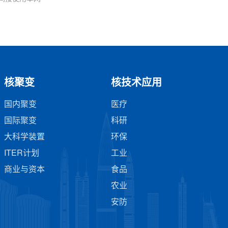
核聚变
核技术应用
国内聚变
医疗
国际聚变
科研
大科学装置
环保
ITER计划
工业
商业与资本
食品
农业
安防