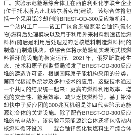
厂。实验示范能源综合体正在西伯利亚化学联合企业
(位于托木斯克州北纬尔斯克市)建设。该综合体将包
括一个采用铅冷却剂的BREST-OD-300反应堆机组、
一个站内工厂——该工厂包含乏辐照混合铀钚(氮化
物)燃料后处理模块以及用于利用外来材料制造初始燃
料棒(随后是利用后处理过的乏核燃料制造燃料棒)的
制造/再制造模块。该综合体将示范验证实现闭式核燃
料循环的设施的稳定运行。2021年，俄罗斯联邦生
态、技术和原子能监督局颁发了BREST-OD-300反应
堆的建造许可证。根据国际原子能机构采用的分类，
第四代核能系统涉及多种技术的应用，这些技术通过
一个共同的结果统一起来：更高的燃料利用效率、增
强的安全性、能源效率、减少乏核燃料等。基于铅冷
却快中子反应团的300兆瓦机组是第四代实验示范能
源综合体的关键设施。除了配备BREST-OD-300反应
堆的核电站外，该实验示范能源综合体还将包括站内
核燃料循环设施——混合铀钚氮化物燃料生产综合体