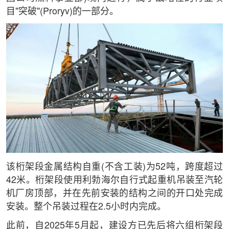
目"突破"(Proryv)的一部分。
该桁架段金属结构自重(不含工装)为52吨，跨度超过
42米。桁架段使用利勃海尔自行式起重机吊装至汽轮
机厂房顶部，并在先前安装的结构之间的开口处完成
安装。整个吊装过程在2.5小时内完成。
此前，自2025年5月起，建设方已先后将六组桁架段