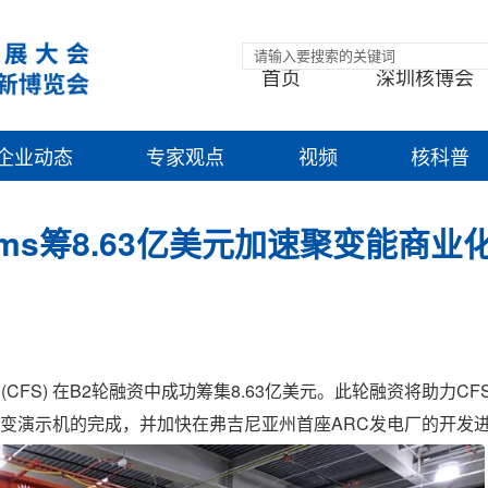
首页
深圳核博会
企业动态
专家观点
视频
核科普
Systems筹8.63亿美元加速聚变能商业
tems (CFS) 在B2轮融资中成功筹集8.63亿美元。此轮融资将助力
聚变演示机的完成，并加快在弗吉尼亚州首座ARC发电厂的开发