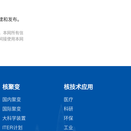
y创建和发布。
。本网所有信
间接使用本网
核聚变
核技术应用
国内聚变
医疗
国际聚变
科研
大科学装置
环保
ITER计划
工业