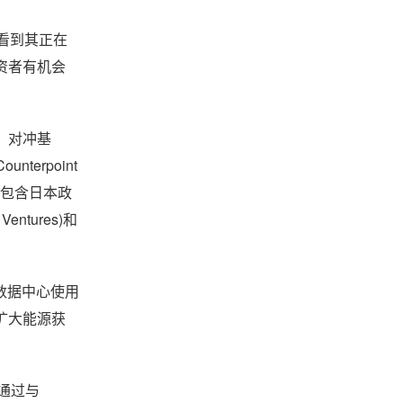
实，看到其正在
资者有机会
、对冲基
terpoint
财团包含日本政
tures)和
及数据中心使用
扩大能源获
通过与