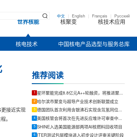
中文
|
English
|
Français
|
Русский
世界核能
核聚变
核技术应用
核电技术
中国核电产品选型与服务总库
化
推荐阅读
1
星环聚能完成8.8亿元A++轮融资，将推进聚变装置与关键技术工程化
2
哈尔滨市聚变与超导产业技术创新联盟成立
CFS更接近实现
3
德国团队首次利用含银沸石实现含氚氢同位素混合物分离
4
美国核管会将首次在先进反应堆许可审查中采用现代化听证程序
进程。
5
SHINE入选美国能源部两项AI核燃料回收项目
6
ITER测试包层模块进入初步设计评审关键阶段