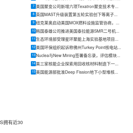
7
美国聚变公司新增六项Texatron聚变技术专利申请
8
英国MAST升级装置第五轮实验创下等离子体压力纪录
9
纽克莱奥启动美国MOX燃料设施监管协商，先进堆燃料供应链建设提速
10
韩国泰雄公司推进美国泰拉能源SMR二号机组订单，发力核电与燃机锻件新赛道
11
生态环境部受理星环聚能上海实验基地项目环评文件
12
美国环保组织起诉称佛州Turkey Point核电站续照需补充环境审查
13
Nuclea与New Mining签署备忘录，评估模块化反应堆为数据中心供电
14
美三家核能企业探索用回收核材料制造下一代反应堆燃料
15
美国能源部批准Deep Fission地下小型堆核安全设计协议
S拥有近30