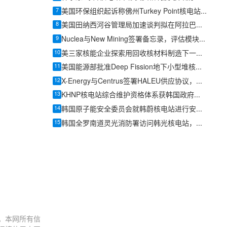
7
美国环保组织起诉称佛州Turkey Point核电站续照需补充环境审查
8
美国田纳西河谷管理局加速谈判拟在阿拉巴马Bellefonte旧址部署小型模块化反应堆
9
Nuclea与New Mining签署备忘录，评估模块化反应堆为数据中心供电
10
美三家核能企业探索用回收核材料制造下一代反应堆燃料
11
美国能源部批准Deep Fission地下小型堆核安全设计协议
12
X-Energy与Centrus签署HALEU供应协议，美国先进核燃料供应链提速
13
KHNP核电站综合维护资格体系获韩国政府认可
14
韩国原子能安全委员会就韩蔚核电站进行安全检查
15
韩国全罗南道灵光消防署访问韩光核电站，加强灾难应对协同体系。
。本网所有信