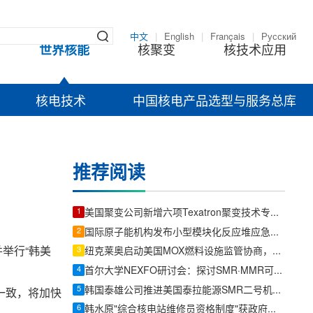
中文
|
English
|
Français
|
Русский
世界核能
核聚变
核技术应用
核电技术
中国核电产品选型与服务总库
推荐阅读
1
美国聚变公司新增六项Texatron聚变技术专利申请
2
国际原子能机构发布小型模块化反应堆应急计划区技术文件
举行“韩美
3
纽克莱奥启动美国MOX燃料设施监管协商，先进堆燃料供应链建设提速
4
首尔大学NEXFO研讨会：探讨SMR·MMR可持续发展解决方案
5
韩国泰雄公司推进美国泰拉能源SMR二号机组订单，发力核电与燃机锻件新赛道
一致，将加快
6
韩水原"综合核电站维修员资格制度"获政府正式认可