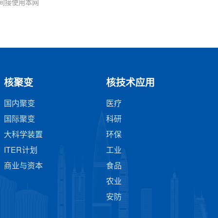
间接使用本网
核聚变
核技术应用
国内聚变
医疗
国际聚变
科研
大科学装置
环保
ITER计划
工业
商业与资本
食品
农业
安防