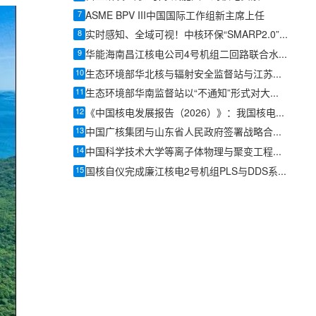
7
ASME BPV III中国国际工作组新主席上任
8
实时感知、全域可视！中核环保“SMARP2.0”引领核电辐射防护新范式
9
华能海南昌江核电公司4号机组二回路联合水压试验顺利完成
10
生态环境部华北核与辐射安全监督站与江苏核电召开定期对话会
11
生态环境部华南监督站以“不通知”形式对大亚湾核电基地开展防台防汛专项检查
12
《中国核电发展报告（2026）》：我国核电在运和核准在建总规模居世界首位
13
中国广核集团与山东省人民政府签署战略合作协议
14
中国科学技术大学等离子体物理与聚变工程系提出新的仿星器三维磁场位形
15
国核自仪完成廉江核电2号机组PLS与DDS系统首批机柜发运