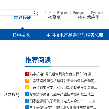
中文
|
English
|
Français
|
Русский
世界核能
核聚变
核技术应用
核电技术
中国核电产品选型与服务总库
推荐阅读
1
陆丰核电1号机组常规岛首台主行车B车第一根主梁吊装就位
2
生态环境部华东核与辐射安全监督站启动民用核安全设备安装单位防造假专项检查
3
广东省省委常委、宣传部部长胡劲军到惠州调研：向海图强加快推动海洋经济高质量发展
4
哈尔滨市聚变与超导产业技术创新联盟成立
— 从常规岛
5
国家能源局关于印发《电力安全生产“十五五”行动计划》的通知
6
自主研发“缔梦”引擎赋能大亚湾核电实景三维孪生平台试运行