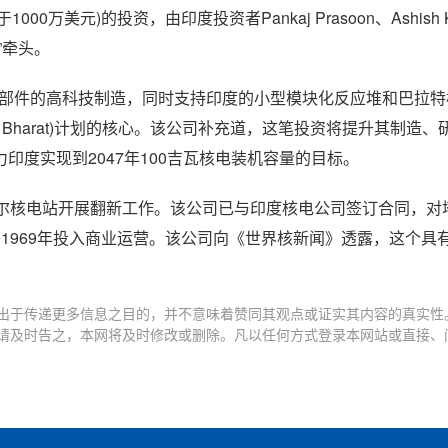
万美元)的投资，由印度投资者Pankaj Prasoon、Ashish Ka
”牵头。
和关键部件的高科技制造，同时支持印度的小型模块化反应堆和巴拉
har Bharat)计划的核心。该公司补充道，这笔投资将提升其制造
度实现到2047年100吉瓦核电装机容量的目标。
正在塔拉普尔核电站开展翻新工作。该公司已与印度核电公司签订合同，对
1969年投入商业运营。该公司向《世界核新闻》透露，这个具
出于传递更多信息之目的，并不意味着赞同其观点或证实其内容的真实性
请及时告之，本网将及时修改或删除。凡以任何方式登录本网站或直接、