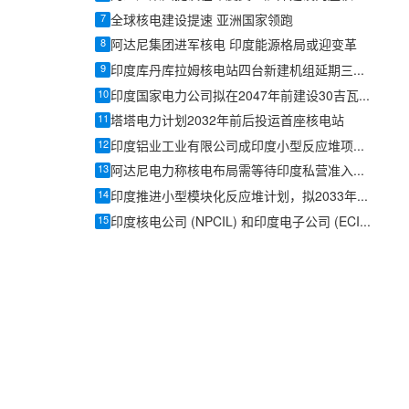
7
全球核电建设提速 亚洲国家领跑
8
阿达尼集团进军核电 印度能源格局或迎变革
9
印度库丹库拉姆核电站四台新建机组延期三年，造价上涨55%至144亿美元
10
印度国家电力公司拟在2047年前建设30吉瓦核电装机
11
塔塔电力计划2032年前后投运首座核电站
12
印度铝业工业有限公司成印度小型反应堆项目唯一投标方
13
阿达尼电力称核电布局需等待印度私营准入规则落地
14
印度推进小型模块化反应堆计划，拟2033年前投运至少5座机组
15
印度核电公司 (NPCIL) 和印度电子公司 (ECIL)签署核电技术合作备忘录