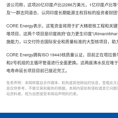
该公司称，这项20亿印度卢比(2286万美元，1亿印度卢比等于1000
及“一群志同道合、认同印度长期能源主权目标的投资者财团
CORE Energy表示，这笔资金将用于扩大精密核工程
堆项目，这两个项目是印度政府“自力更生印度”(Atmanirb
施能力，以交付符合国际安全和质量标准的大型核项目，助力印
CORE Energy拥有ISO 19443核质量认证，目前
和2号机组的主循环管道进行全面更换。这两座沸水反应堆于
电寿命延长项目目前已接近完工。
免责声明：本网转载自合作媒体、机构或其他网站的信息，登载此文
息仅供参考，不做交易和服务的根据。本网内容如有侵权或其它问题
站资料者，视为自愿接受本网站声明的约束。