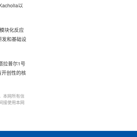
cholia以
特模块化反应
、研发和基础设
塔拉普尔1号
有开创性的核
。本网所有信
间接使用本网