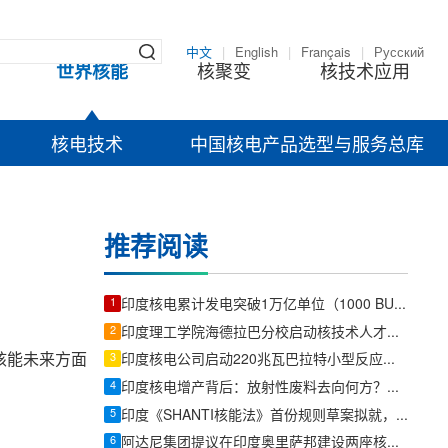
中文
|
English
|
Français
|
Русский
世界核能
核聚变
核技术应用
核电技术
中国核电产品选型与服务总库
推荐阅读
1
印度核电累计发电突破1万亿单位（1000 BU），NPCIL创历史里程碑
2
印度理工学院海德拉巴分校启动核技术人才培训项目
用核能未来方面
3
印度核电公司启动220兆瓦巴拉特小型反应堆工程设计招标
4
印度核电增产背后：放射性废料去向何方？政府首度在议会详解管理流程
5
印度《SHANTI核能法》首份规则草案拟就，正与部委及产业界磋商
6
阿达尼集团提议在印度奥里萨邦建设两座核电站