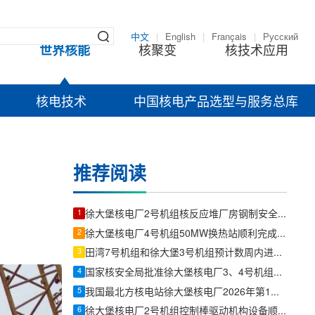
中文
|
English
|
Français
|
Русский
世界核能
核聚变
核技术应用
核电技术
中国核电产品选型与服务总库
推荐阅读
1
徐大堡核电厂2号机组核反应堆厂房钢制安全壳二环顺利吊装就位
2
徐大堡核电厂4号机组50MW换热站顺利完成现场拼装
3
田湾7号机组和徐大堡3号机组预计数周内进入启动阶段
4
国家核安全局批准徐大堡核电厂3、4号机组装换料大纲
5
我国最北方核电站徐大堡核电厂2026年第1批操纵人员产生
6
徐大堡核电厂2号机组控制棒驱动机构设备顺利运抵现场