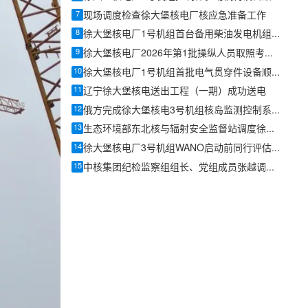
7
现场调度检查徐大堡核电厂核应急准备工作
8
徐大堡核电厂1号机组首台备用柴油发电机组顺利交付现场
9
徐大堡核电厂2026年第1批操纵人员取照考试圆满完成
10
徐大堡核电厂1号机组首批电气贯穿件设备顺利运抵现场
11
辽宁徐大堡核电送出工程（一期）成功送电
12
俄方完成徐大堡核电3号机组核岛监测控制系统供货安装监理
13
生态环境部东北核与辐射安全监督站调度徐大堡核电应急能力建设并开展专题交流
14
徐大堡核电厂3号机组WANO启动前同行评估圆满完成
15
中核集团纪检监察组组长、党组成员张越调研辽宁核电