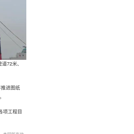
道72米、
筹推进图纸
。
各项工程目