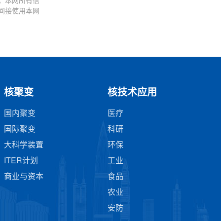
。本网所有信
间接使用本网
核聚变
核技术应用
国内聚变
医疗
国际聚变
科研
大科学装置
环保
ITER计划
工业
商业与资本
食品
农业
安防