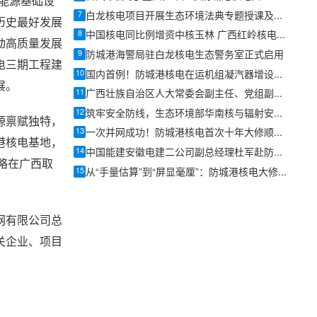
能源基础设
7
白龙核电项目开展生态环境法典专题授课及校警企科研合作座谈交流
历史最好发展
8
中国核电同比例增资中核玉林 广西红岭核电项目前期工作提速
动高质量发展
9
防城港海警局驻白龙核电生态警务室正式启用
电三期工程建
10
国内首例！防城港核电在运机组凝汽器增设胶球清洗装置改造完成
展。
11
广西壮族自治区人大常委会副主任、党组副书记方春明率队到防城港核电调研
12
筑牢安全防线，生态环境部华南核与辐射安全监督站对白龙核电站关键环节开展从严检查
源禀赋独特，
13
一次并网成功！防城港核电首次十年大修顺利收官
港核电基地，
14
中国能建安徽电建二公司副总经理杜军赴防城港核电三期项目调研指导
略在广西取
15
从“手量估算”到“屏显毫厘”：防城港核电大修迎来“毫米级”智慧升级
网有限公司总
关企业、项目