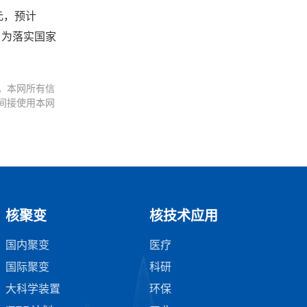
元，预计
，为落实国家
。本网所有信
间接使用本网
核聚变
核技术应用
国内聚变
医疗
国际聚变
科研
大科学装置
环保