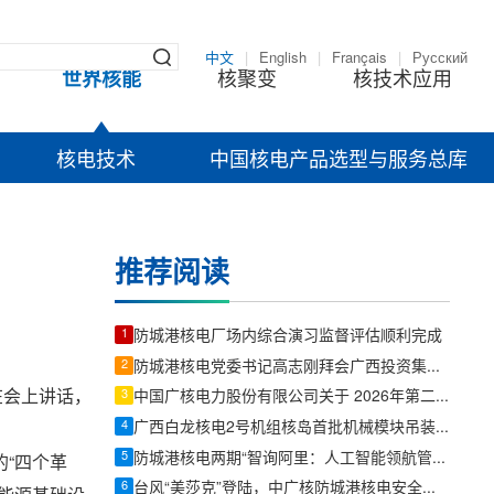
中文
|
English
|
Français
|
Русский
世界核能
核聚变
核技术应用
核电技术
中国核电产品选型与服务总库
推荐阅读
1
防城港核电厂场内综合演习监督评估顺利完成
2
防城港核电党委书记高志刚拜会广西投资集团党委书记、董事长周炼
在会上讲话，
3
中国广核电力股份有限公司关于 2026年第二季度运营情况的公告
4
广西白龙核电2号机组核岛首批机械模块吊装完成
5
防城港核电两期“智询阿里：人工智能领航管理研修班”顺利结束
“四个革
6
台风“美莎克”登陆，中广核防城港核电安全稳定