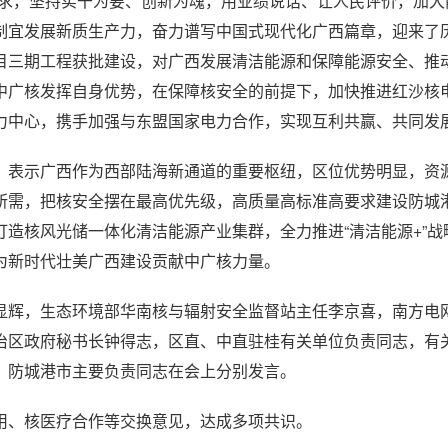
要求，坚持实干为要、创新为魂，用业绩说话、让人民评价，加大
制宜发展新质生产力，奋力谱写中国式现代化广西篇章，迎来了
目三期工程获批建设，对广西发展清洁能源和保障能源安全、推
中广核发挥自身优势，在保障核安全的前提下，加快推进红沙核
力中心，携手加强与东盟国家电力合作，实现互利共赢、共同发
，表示广西作为西部陆海新通道的重要枢纽，区位优势明显，资
所需，把核安全摆在最高优先级，高质量高标准高要求建设防城
造核风光储一体化清洁能源产业集群，全力推进“清洁能源+”战
为新时代壮美广西建设贡献中广核力量。
显辉，生态环境部华南核与辐射安全监督站主任李京喜，南方电
治区政府秘书长钟得志，区直、中直驻桂有关单位负责同志，有
、防城港市主要负责同志在会上分别发言。
用、核医疗合作等交换意见，达成多项共识。