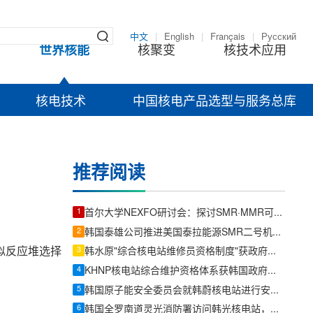
中文
|
English
|
Français
|
Русский
世界核能
核聚变
核技术应用
核电技术
中国核电产品选型与服务总库
推荐阅读
1
首尔大学NEXFO研讨会：探讨SMR·MMR可持续发展解决方案
2
韩国泰雄公司推进美国泰拉能源SMR二号机组订单，发力核电与燃机锻件新赛道
似反应堆选择
3
韩水原"综合核电站维修员资格制度"获政府正式认可
4
KHNP核电站综合维护资格体系获韩国政府认可
5
韩国原子能安全委员会就韩蔚核电站进行安全检查
6
韩国全罗南道灵光消防署访问韩光核电站，加强灾难应对协同体系。