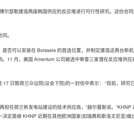
订合同，对在博尔瑟勒建造两座韩国供应的反应堆进行可行性研究。这份合
合同。
否可以安装在 Borssele 的首选位置，并制定建造这两台新
1 月，美国 Amentum 公司被选中审查三家潜在反应堆供
在 3 月 17 日致荷兰众议院(议会下院)的一封信中表示： “目前，研
再担任荷兰新发电站建设的技术供应商，”赫尔曼斯说。“KHNP
定是继 KHNP 近期在其他欧洲国家(如瑞典和斯洛文尼亚)做