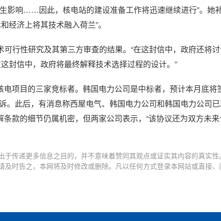
作产生影响……因此，核电站的建设准备工作将迅速继续进行”。她
术和经济上将其技术融入荷兰”。
技术可行性研究及其第三方审查的结果。“在这封信中，政府还将
在这封信中，政府将最终解释技术选择过程的设计。”
核电项目的三家竞标者。韩国电力公司是中标者，预计本月底将
上诉。此后，有消息称西屋电气、韩国电力公司和韩国电力公司
解条款的细节仍属机密，但两家公司表示，“该协议还为双方未来
出于传递更多信息之目的，并不意味着赞同其观点或证实其内容的真实性
请及时告之，本网将及时修改或删除。凡以任何方式登录本网站或直接、