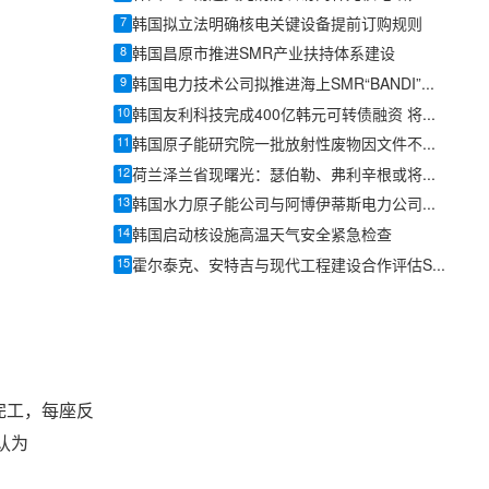
7
韩国拟立法明确核电关键设备提前订购规则
8
韩国昌原市推进SMR产业扶持体系建设
9
韩国电力技术公司拟推进海上SMR“BANDI”政府研发项目
10
韩国友利科技完成400亿韩元可转债融资 将加码核电与SMR业务
11
韩国原子能研究院一批放射性废物因文件不符被判不适合处置
12
荷兰泽兰省现曙光：瑟伯勒、弗利辛根或将迎来新核电站
13
韩国水力原子能公司与阿博伊蒂斯电力公司签署核电合作备忘录
14
韩国启动核设施高温天气安全紧急检查
15
霍尔泰克、安特吉与现代工程建设合作评估SMR-300在美国南部部署机会
右完工，每座反
前认为