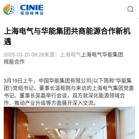
上海电气与华能集团共商能源合作新机
遇
2025-03-20 08:26
来源：上海电气
上海电气
华能集团
核能合作
3月19日上午，中国华能集团有限公司(以下简称“华能集
团”)党组书记、董事长温枢刚与来访的上海电气集团党委
书记、董事长吴磊举行会谈，双方就深化能源领域合
作、推动产业升级等方面展开深入交流。