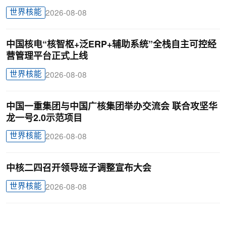
世界核能
2026-08-08
中国核电“核智枢+泛ERP+辅助系统”全栈自主可控经
营管理平台正式上线
世界核能
2026-08-08
中国一重集团与中国广核集团举办交流会 联合攻坚华
龙一号2.0示范项目
世界核能
2026-08-08
中核二四召开领导班子调整宣布大会
世界核能
2026-08-08