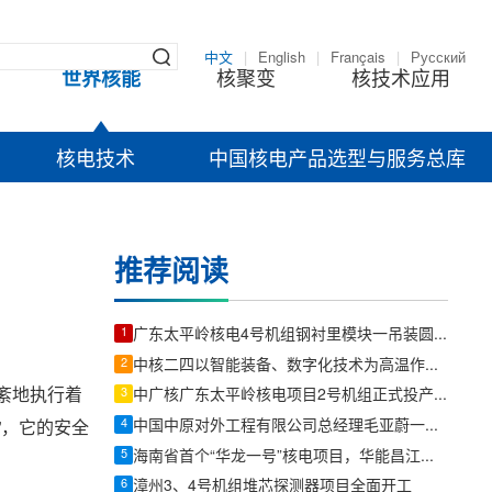
中文
|
English
|
Français
|
Русский
世界核能
核聚变
核技术应用
核电技术
中国核电产品选型与服务总库
推荐阅读
1
广东太平岭核电4号机组钢衬里模块一吊装圆满收官
2
中核二四以智能装备、数字化技术为高温作业减负降温
紊地执行着
3
中广核广东太平岭核电项目2号机组正式投产发电
4
中国中原对外工程有限公司总经理毛亚蔚一行来哈尔滨工程大学调研
”，它的安全
5
海南省首个“华龙一号”核电项目，华能昌江核电二期项目3号机组并网发电
6
漳州3、4号机组堆芯探测器项目全面开工