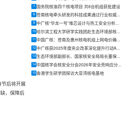
7
国务院核准四个核电项目 共8台机组获批建设
8
苍南核电牵头研发的科技成果通过行业权威专家科技鉴定
9
中广核“华龙一号”堆芯设计与热工安全分析专刊正式发布
10
哈尔滨工程大学研学实践团赴生态环境部核与辐射安全中心开展调研交流活动
11
中国广核：苍南及惠州核电机组上网电价确认为0.4153元/千瓦时
12
中广核获2025年度央企改革深化提升行动A级评价
13
生态环境部副部长、国家核安全局局长董保同为昌江核电厂3号机组颁发运行许可证
14
中国核学会核安全分会2026年安全壳响应分析关键问题技术交流会成功召开
15
香港学生研学团探访大亚湾核电基地
春节后将开展
消缺，保障后