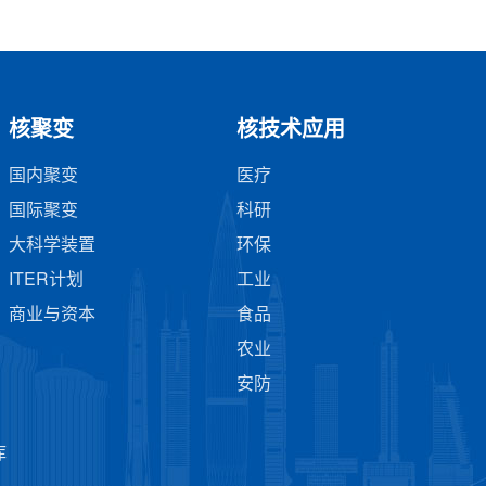
核聚变
核技术应用
国内聚变
医疗
国际聚变
科研
大科学装置
环保
ITER计划
工业
商业与资本
食品
农业
安防
库