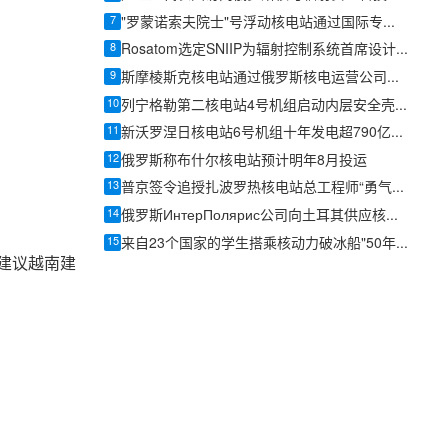
7
"罗蒙诺索夫院士"号浮动核电站通过国际专家双周审计，整改项较2022年显著减少
8
Rosatom选定SNIIP为辐射控制系统首席设计机构，统管核设施放射仪表标准化与进口替代保障
9
斯摩棱斯克核电站通过俄罗斯核电运营公司安全专项检查
10
列宁格勒第二核电站4号机组启动内层安全壳施工
11
新沃罗涅日核电站6号机组十年发电超790亿千瓦时
12
俄罗斯称布什尔核电站预计明年8月投运
13
普京签令追授扎波罗热核电站总工程师“勇气勋章”
14
俄罗斯ИнтерПолярис公司向土耳其供应核电站球形阀
15
来自23个国家的学生搭乘核动力破冰船"50年胜利号"前往北极点
建议越南建