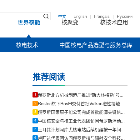
中文
|
English
|
Français
|
Русский
世界核能
核聚变
核技术应用
核电技术
中国核电产品选型与服务总库
推荐阅读
1
俄罗斯北方机械制造厂推进“斯大林格勒”号破冰船主推力轴承生产
2
Rostec旗下RosEl交付首批Vulkan磁性接触传感器
3
俄罗斯国家原子能公司完成首批能源关键信息基础设施产品认证
4
中国核安全与核工业代表团访问俄罗斯浮动核热电站
5
土耳其计划阿库尤核电站后续机组按一年间隔投产
6
卢旺达代表团访问俄罗斯核与辐射安全科技中心