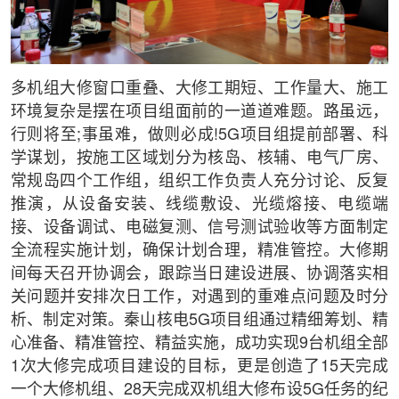
多机组大修窗口重叠、大修工期短、工作量大、施工
环境复杂是摆在项目组面前的一道道难题。路虽远，
行则将至;事虽难，做则必成!5G项目组提前部署、科
学谋划，按施工区域划分为核岛、核辅、电气厂房、
常规岛四个工作组，组织工作负责人充分讨论、反复
推演，从设备安装、线缆敷设、光缆熔接、电缆端
接、设备调试、电磁复测、信号测试验收等方面制定
全流程实施计划，确保计划合理，精准管控。大修期
间每天召开协调会，跟踪当日建设进展、协调落实相
关问题并安排次日工作，对遇到的重难点问题及时分
析、制定对策。秦山核电5G项目组通过精细筹划、精
心准备、精准管控、精益实施，成功实现9台机组全部
1次大修完成项目建设的目标，更是创造了15天完成
一个大修机组、28天完成双机组大修布设5G任务的纪