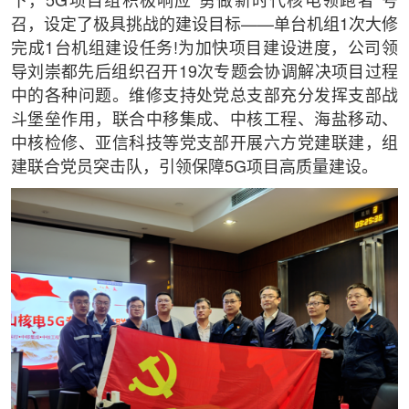
下，5G项目组积极响应“勇做新时代核电领跑者”号
召，设定了极具挑战的建设目标——单台机组1次大修
完成1台机组建设任务!为加快项目建设进度，公司领
导刘崇都先后组织召开19次专题会协调解决项目过程
中的各种问题。维修支持处党总支部充分发挥支部战
斗堡垒作用，联合中移集成、中核工程、海盐移动、
中核检修、亚信科技等党支部开展六方党建联建，组
建联合党员突击队，引领保障5G项目高质量建设。