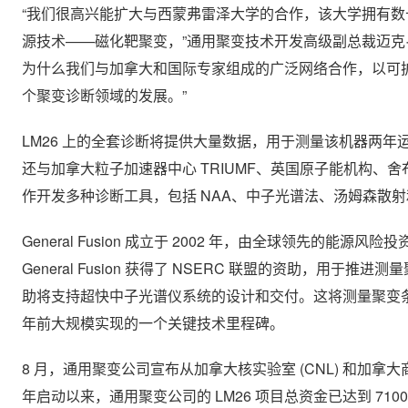
“我们很高兴能扩大与西蒙弗雷泽大学的合作，该大学拥有
源技术——磁化靶聚变，”通用聚变技术开发高级副总裁迈克·唐纳森
为什么我们与加拿大和国际专家组成的广泛网络合作，以可扩
个聚变诊断领域的发展。”
LM26 上的全套诊断将提供大量数据，用于测量该机器两年运行期
还与加拿大粒子加速器中心 TRIUMF、英国原子能机构、舍布鲁克大学、里
作开发多种诊断工具，包括 NAA、中子光谱法、汤姆森散
General Fusion 成立于 2002 年，由全球领先的能
General Fusion 获得了 NSERC 联盟的资助，用于推
助将支持超快中子光谱仪系统的设计和交付。这将测量聚变条件下超过 
年前大规模实现的一个关键技术里程碑。
8 月，通用聚变公司宣布从加拿大核实验室 (CNL) 和加拿大商业发
年启动以来，通用聚变公司的 LM26 项目总资金已达到 710