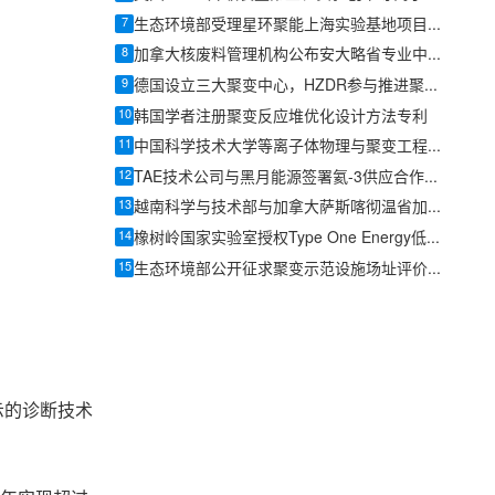
7
生态环境部受理星环聚能上海实验基地项目环评文件
8
加拿大核废料管理机构公布安大略省专业中心最终设计
9
德国设立三大聚变中心，HZDR参与推进聚变电站关键技术研发
10
韩国学者注册聚变反应堆优化设计方法专利
11
中国科学技术大学等离子体物理与聚变工程系提出新的仿星器三维磁场位形
12
TAE技术公司与黑月能源签署氦-3供应合作协议
13
越南科学与技术部与加拿大萨斯喀彻温省加强和平利用核技术合作
14
橡树岭国家实验室授权Type One Energy低温燃料丸技术
15
生态环境部公开征求聚变示范设施场址评价指南意见
演示的诊断技术