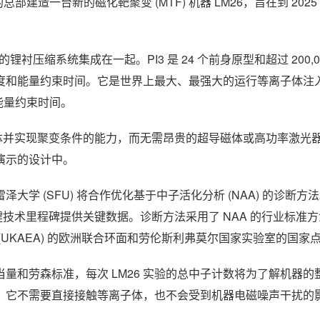
总部建造一台新的磁化靶聚变 (MTF) 机器 LM26，旨在到 202
的锂衬压缩系统集成在一起。PI3 是 24 个前身原型和超过 200,0
的温度和能量约束时间。它是世界上最大、最强大的运行等离子体注
持能量约束时间。
体并实现聚变条件的能力，而无需昂贵的超导磁体或高功率激光器。
演示的设计中。
学 (SFU) 将合作优化基于中子活化分析 (NAA) 的诊断方
键技术里程碑提供关键数据。诊断方法采用了 NAA 的行业标准
UKAEA) 的欧洲联合环面和劳伦斯利弗莫尔国家实验室的国家
量和劳森标准，每次 LM26 实验的总中子计数将为了解机器的
计划。它不需要直接接触等离子体，也不会受到机器电磁噪声干扰的