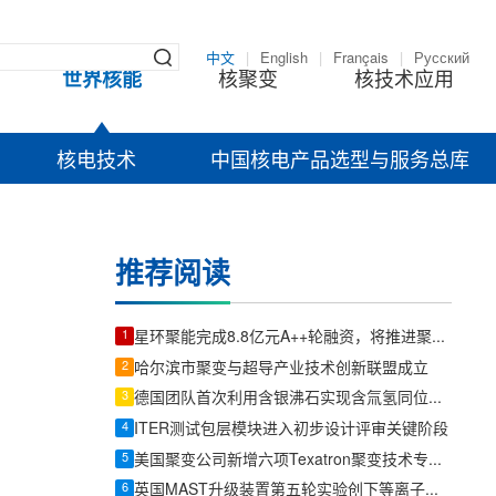
中文
|
English
|
Français
|
Русский
世界核能
核聚变
核技术应用
核电技术
中国核电产品选型与服务总库
推荐阅读
1
星环聚能完成8.8亿元A++轮融资，将推进聚变装置与关键技术工程化
2
哈尔滨市聚变与超导产业技术创新联盟成立
3
德国团队首次利用含银沸石实现含氚氢同位素混合物分离
4
ITER测试包层模块进入初步设计评审关键阶段
5
美国聚变公司新增六项Texatron聚变技术专利申请
6
英国MAST升级装置第五轮实验创下等离子体压力纪录