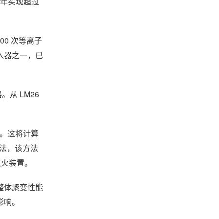
5 年实现超过
00 次等离子
入器之一，已
从 LM26
法。这将计算
方法，该方法
点火装置。
整体聚变性能
影响。