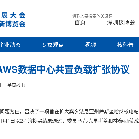
首页
深圳核博会
企业动态
专家观点
视频
核科普
AWS数据中心共置负载扩张协议
目
美国核电
平性问题为由，否决了一项旨在扩大宾夕法尼亚州萨斯奎哈纳核电
1月1日以2-1的投票结果通过，委员马克·克里斯蒂和林赛·西赞