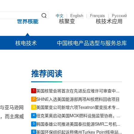
中文
|
English
|
Français
|
Русский
世界核能
核聚变
核技术应用
核电技术
中国核电产品选型与服务总库
推荐阅读
1
美国核管会将首次在先进反应堆许可审查中采用现代化听证程序
2
SHINE入选美国能源部两项AI核燃料回收项目
站与亚马逊网
3
美国聚变公司新增六项Texatron聚变技术专利申请
4
纽克莱奥启动美国MOX燃料设施监管协商，先进堆燃料供应链建设提速
成，而主席威
5
韩国泰雄公司推进美国泰拉能源SMR二号机组订单，发力核电与燃机锻件新赛道
6
美国环保组织起诉称佛州Turkey Point核电站续照需补充环境审查