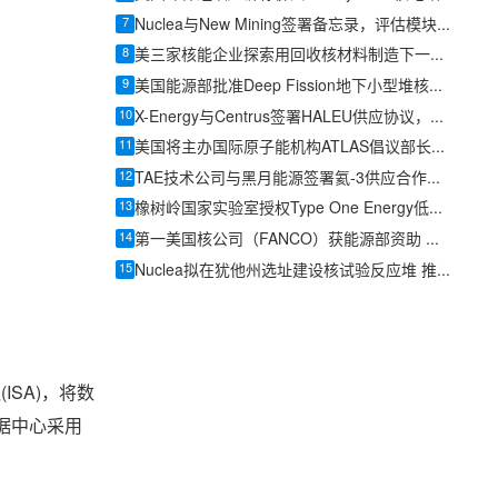
7
Nuclea与New Mining签署备忘录，评估模块化反应堆为数据中心供电
8
美三家核能企业探索用回收核材料制造下一代反应堆燃料
9
美国能源部批准Deep Fission地下小型堆核安全设计协议
10
X-Energy与Centrus签署HALEU供应协议，美国先进核燃料供应链提速
11
美国将主办国际原子能机构ATLAS倡议部长级启动仪式
12
TAE技术公司与黑月能源签署氦-3供应合作协议
13
橡树岭国家实验室授权Type One Energy低温燃料丸技术
14
第一美国核公司（FANCO）获能源部资助 加速新型核反应堆研发
15
Nuclea拟在犹他州选址建设核试验反应堆 推进Morpheus微型反应堆部署
ISA)，将数
数据中心采用