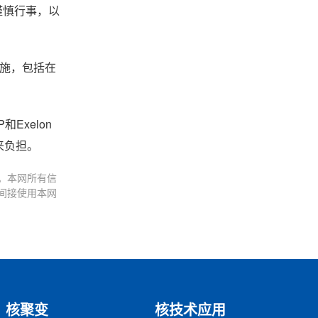
谨慎行事，以
措施，包括在
。
Exelon
来负担。
。本网所有信
间接使用本网
核聚变
核技术应用