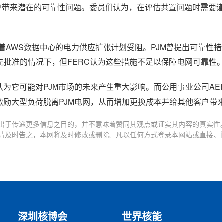
客户带来潜在的可靠性问题。委员们认为，在评估共置问题时需要
着AWS数据中心的电力供应扩张计划受阻。PJM曾提出可靠性
批准的情况下，但FERC认为这些措施不足以保障电网可靠性
它可能对PJM市场的未来产生重大影响。而公用事业公司AEP和
激励大型负荷脱离PJM电网，从而增加更换成本并给其他客户带
出于传递更多信息之目的，并不意味着赞同其观点或证实其内容的真实性
请及时告之，本网将及时修改或删除。凡以任何方式登录本网站或直接、
深圳核博会
世界核能