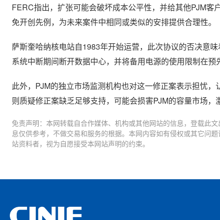
FERC指出，扩张可能会破坏成本公平性，并给其他PJM
免开创先例，为未来案件中相同或类似的安排提供合理性。
萨斯奎哈纳核电站自1983年开始运营，此次协议的否决意味
系统中断期间断开数据中心，并将备用电源的使用限制在预先
此外，PJM的独立市场监测机构也对这一修正案表示担忧，认为
则质疑修正案缺乏足够支持，可能会损害PJM的容量市场，
免责声明：本网转载自合作媒体、机构或其他网站的信息，登载此文
息仅供参考，不做交易和服务的根据。本网内容如有侵权或其它问题
站资料者，视为自愿接受本网站声明的约束。