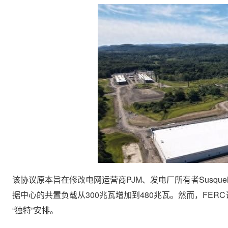
该协议原本旨在修改电网运营商PJM、发电厂所有者Susquehann
据中心的共置负载从300兆瓦增加到480兆瓦。然而，FE
“独特”安排。