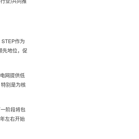
筑行业)共同推
。
。STEP作为
领先地位，促
为电网提供低
，特别是为核
下一阶段将包
0年左右开始