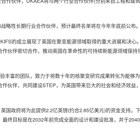
聚变合作伙伴，UKAEA将与两个行业合作伙伴(分别来自工程和建
P的战略性长期行业合作伙伴，预计最终名单将在今年年底前公布
表示，UKIFS的成立展现了英国在聚变能源领域取得的重大进展和决心
合作伙伴密切合作，推动英国在革命性的可持续新能源领域保持
聚了一支经验丰富的团队，致力于将数十年的核聚变研究成果转化为能够
合合作伙伴，共同建设STEP，为英国带来巨大的社会和经济效益
国政府将为此提供2.2亿英镑(约合2.85亿美元)的资金支持。
终目标是在2032年前完成全面的设计和建设批准，并于204