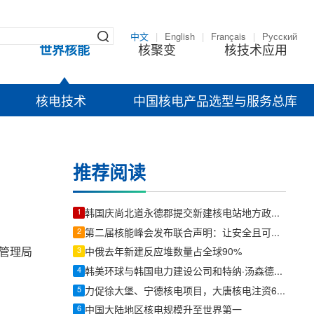
中文
|
English
|
Français
|
Русский
世界核能
核聚变
核技术应用
核电技术
中国核电产品选型与服务总库
推荐阅读
1
韩国庆尚北道永德郡提交新建核电站地方政府支持计划
2
第二届核能峰会发布联合声明：让安全且可负担的核能惠及所有人
能管理局
3
中俄去年新建反应堆数量占全球90%
4
韩美环球与韩国电力建设公司和特纳·汤森德公司合作开展全球核能项目。
5
力促徐大堡、宁德核电项目，大唐核电注资6亿元增持核电公司
6
中国大陆地区核电规模升至世界第一