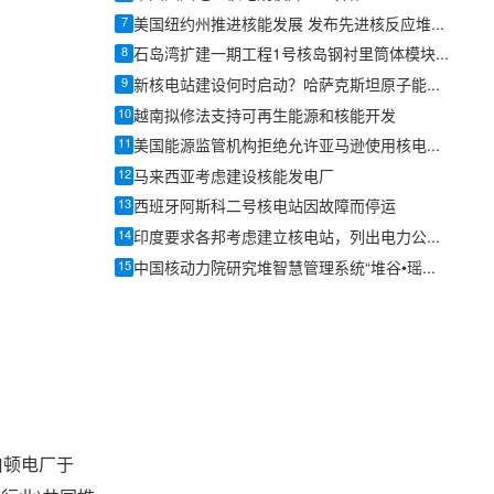
7
美国纽约州推进核能发展 发布先进核反应堆招标公告
8
石岛湾扩建一期工程1号核岛钢衬里筒体模块吊装全面收官
9
新核电站建设何时启动？哈萨克斯坦原子能署署长萨特哈利耶夫回应
10
越南拟修法支持可再生能源和核能开发
11
美国能源监管机构拒绝允许亚马逊使用核电站作为其数据中心
12
马来西亚考虑建设核能发电厂
13
西班牙阿斯科二号核电站因故障而停运
14
印度要求各邦考虑建立核电站，列出电力公司名单
15
中国核动力院研究堆智慧管理系统“堆谷•瑶光”正式发布
伯顿电厂于