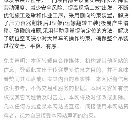
本次吊装过程中，三门项目部主设备安装团队从“降低
劳动强度、减少安全风险、提高现场工效”出发，不断
优化施工逻辑和作业工序，采用侧向约束装置，解决
了压力容器翻转后J型架(运输翻转工装)极易产生滑
移、磕碰的难题;采用辅助测量提前定位的方法，解决
了就位空间狭小对大吊车的操作约束，确保整个吊装
过程安全、平稳、有序。
免责声明：本网转载自合作媒体、机构或其他网站的
信息，登载此文出于传递更多信息之目的，并不意味
着赞同其观点或证实其内容的真实性。本网所有信息
仅供参考，不做交易和服务的根据。本网内容如有侵
权或其它问题请及时告之，本网将及时修改或删除。
凡以任何方式登录本网站或直接、间接使用本网站资
料者，视为自愿接受本网站声明的约束。