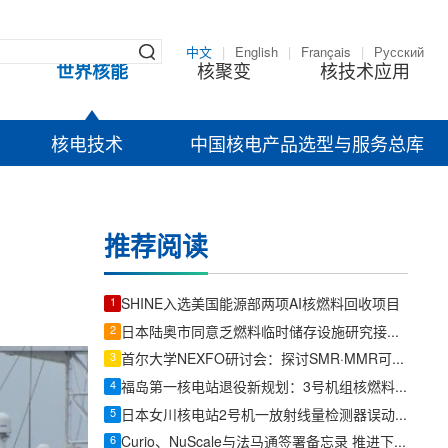
中文
|
English
|
Français
|
Русский
世界核能
核聚变
核技术应用
核电技术
中国核电产品选型与服务总库
推荐阅读
1
SHINE入选美国能源部两项AI核燃料回收项目
2
日本陆奥市同意乏燃料临时储存设施研究接收其他企业燃料
3
首尔大学NEXFO研讨会：探讨SMR·MMR可持续发展解决方案
4
福岛第一核电站退役新规划：3号机组核燃料碎片取出前将优先内部调查
5
日本女川核电站2号机一放射线量检测器误动作，读数数百次异常波动
6
Curio、NuScale与法马通签署备忘录 推进下一代核燃料循环方案