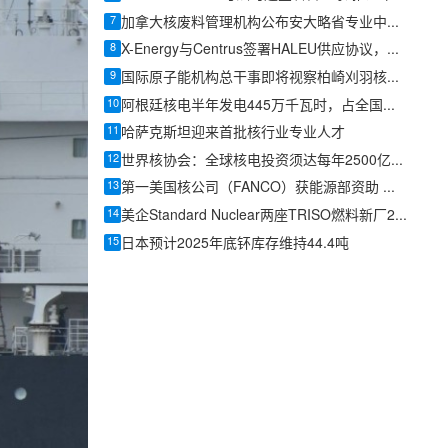
7
加拿大核废料管理机构公布安大略省专业中心最终设计
8
X-Energy与Centrus签署HALEU供应协议，美国先进核燃料供应链提速
9
国际原子能机构总干事即将视察柏崎刈羽核电站
10
阿根廷核电半年发电445万千瓦时，占全国电力7%以上、满足600万人居民用电
11
哈萨克斯坦迎来首批核行业专业人才
12
世界核协会：全球核电投资须达每年2500亿美元，方能支撑2050年三倍装机目标
13
第一美国核公司（FANCO）获能源部资助 加速新型核反应堆研发
14
美企Standard Nuclear两座TRISO燃料新厂2026年内投产，美国独立产能再扩容
15
日本预计2025年底钚库存维持44.4吨