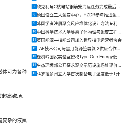
7
欣克利角C核电站钢筋笼海运任务完成最后一航
8
德国设立三大聚变中心，HZDR参与推进聚变电站关键技术研发
9
韩国学者注册聚变反应堆优化设计方法专利
10
中国科学技术大学等离子体物理与聚变工程系提出新的仿星器三维磁场位形
11
英国能源—核能公司加入世界核电运营者协会
12
TAE技术公司与黑月能源签署氦-3供应合作协议
13
橡树岭国家实验室授权Type One Energy低温燃料丸技术
14
生态环境部公开征求聚变示范设施场址评价指南意见
 磁体可为各种
15
科罗拉多州立大学首次制备电子温度低于1开尔文的超冷中性等离子体
出其超高磁场、
无需复杂的液氦