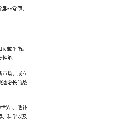
部涂层非常薄，
和负载平衡。
现高性能。
带入新市场。成立
快速增长的战
活的世界”。他补
源、科学以及