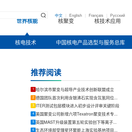
中文
|
English
|
Français
|
Русский
世界核能
核聚变
核技术应用
核电技术
中国核电产品选型与服务总库
推荐阅读
1
哈尔滨市聚变与超导产业技术创新联盟成立
2
德国团队首次利用含银沸石实现含氚氢同位素混合物分离
3
ITER测试包层模块进入初步设计评审关键阶段
4
美国聚变公司新增六项Texatron聚变技术专利申请
5
英国MAST升级装置第五轮实验创下等离子体压力纪录
6
生态环境部受理星环聚能上海实验基地项目环评文件