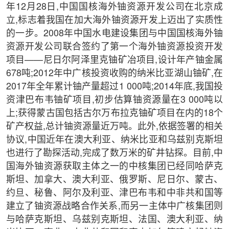
年12月28日,中国国核海外铀资源开发公司在北京成
立,标志着我国在加大海外铀资源开发上迈出了实质性
的一步。2008年中国水电建设集团与中国国核海外铀
资源开发公司联合签约了第一个海外铀资源投资开发
项目——尼日尔阿泽里克铀矿冶项目,设计年产铀金属
678吨;2012年中广核投资收购的纳米比亚湖山铀矿,在
2017年全年累计铀产量超过1 000吨;2014年底,我国投
资津巴布韦铀矿项目,初步估算铀资源量在3 000吨以
上;获得蒙古国包括古尔万布拉克铀矿项目在内的18个
矿产权益,总计铀资源量近万吨。此外,依据签署的相关
协议,中国近年在澳大利亚、纳米比亚和乌兹别克斯坦
也进行了勘探活动,完成了数万米的矿井钻探。目前,中
国海外铀资源获取主体之一的中核集团已经同哈萨克
斯坦、加拿大、澳大利亚、俄罗斯、尼日尔、蒙古、
约旦、秘鲁、阿尔及利亚、津巴布韦和中非共和国等
建立了铀资源战略合作关系,而另一主体中广核集团则
与哈萨克斯坦、乌兹别克斯坦、法国、澳大利亚、纳