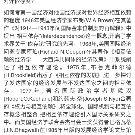
对外依存度?
如何考察一国经济对他国经济或对世界经济相互依赖
的程度,1946年美国经济学家布朗(W·A.Brown)在其著
作《对1914—1943年间国际金本位制度的再解释》中
提出“相互依存”(interdependence)这一概念,开启了学
术界关于“依存论”研究的先河。1968年,美国国际经济
问题专家库珀(Richard N.Cooper)在其著作《相互依
赖的经济学——大西洋共同体的经济政策》中系统阐
述了相互依存理论。1975年,布鲁克菲尔德
(H.Brookfield)出版了《相互依存的发展》,进一步探讨
了发达国家的经济发展与不发达国家之间的相互依
存。1977年,著名国际政治学者基欧汉
(Robert.O.Keohane)和约瑟夫·奈(Joseph S.Nye)合著
的《权力与相互依赖》,将全球化、国际机制与相互依
存概念相整合,把相互依存理论引入国际关系研究之
中。而美国经济学联合会杰出会士奖获得者巴格瓦蒂
(J.N.Bhagwati)在1985年出版的发展经济学论文集第