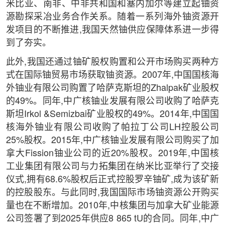
米比亚、南非、中非共和国和塞内加尔等建立起铀资
源勘探采冶业务合作关系。随着一系列海外铀资源开
发项目的不断推进,我国天然铀供应保障体系进一步得
到了夯实。
此外,我国还通过铀矿股权购置和公开市场购买两种方
式在国际铀贸易市场获取铀资源。2007年,中国国核海
外铀业有限公司购置了哈萨克斯坦的Zhalpak矿业股权
的49%。同年,中广核铀业发展有限公司收购了哈萨克
斯坦Irkol &Semizbai矿业股权的49%。2014年,中国国
核海外铀业有限公司收购了帕拉丁公司LH控股公司
25%股权。2015年,中广核铀业发展有限公司购买了加
拿大Fission铀业公司的近20%股权。2019年,中国核
工业集团有限公司与力拓集团在纳米比亚举行了交接
仪式,拥有68.6%股权后正式控股罗辛铀矿,成为该矿新
的控股股东。与此同时,我国国际市场铀资源公开购买
量也在不断增加。2010年,中核集团与加拿大矿业能源
公司签署了到2025年供应8 865 tU的合同。同年,中广