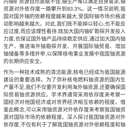
内铀矿资源自然禀赋不佳,铀生产难以满足自身需求,铀
资源对外依存度一路攀升到83.3%。这一情况说明,我
国对国外铀的依赖程度越来越大,受国际铀市场价格波
动影响越来越大。对此,我们既不能掉以轻心,也不能反
应过度,而应该理性看待,既加大国内铀矿勘探开发投入
力度,也保证国外铀产品持续稳定供应,通过加大国内铀
生产、推进海外铀勘探开发、开展国际铀贸易、增加
铀储备等多措并举,以保障核电事业发展中我国铀资源
的长期供应安全。
作为一种技术成熟的清洁能源,核电已经成为我国能源
建设的重要选择。为了弥补核电燃料铀资源的国内生
产量不足,我们不仅要开发利用海外铀资源,还要确保国
际贸易铀资源供应。学术界通常采用依存度来考察一
国经济对他国经济或对世界经济相互依赖的程度。借
鉴此概念,可以采用铀资源对外依存度来考察我国铀资
源对国际市场的依赖程度。深入探讨我国铀资源对外
依存度,不仅有利于了解我国铀资源对外依赖程度和铀