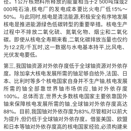
径。1公斤核燃料所释放的能量相当于2 500吨煤或2
000吨石油,核电厂的发电成本要比火电厂低15%～
50%。与此同时,核电是清洁能源,积极安全有序地发展
核电是推进能源绿色低碳转型的重要举措。核电生产
过程中不排放二氧化硫、氮氧化物、烟尘和二氧化
碳。即使从核电全寿期来看,二氧化碳排放当量也仅约
为12.2克/千瓦时,这一数据与水电基本持平,比风电、
光伏发电要低。
第三,我国铀资源对外依存度低于全球铀资源对外依存
度。除加拿大核电发展所需的铀足够自给外,法国、日
本、比利时等多个核电国家自身并不生产铀,核电发展
所需的铀全部靠世界铀市场供应,铀对外依存度
100%。总体而言,世界大多数核电国家主要依靠国外
铀来保障核电发展所需的铀,全球铀对外依存度高达
88%。目前,我国铀对外依存度为83%,尽管相对以前大
为提升,但仍低于全球铀对外依存度。借鉴美国、欧盟
和日本等铀对外依存度高的核电国家经验,必须构建来