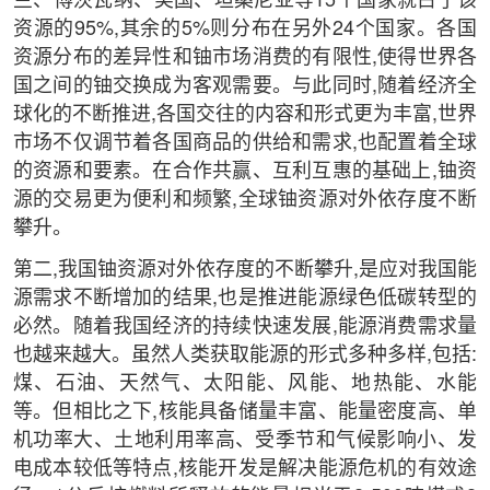
兰、博茨瓦纳、美国、坦桑尼亚等15个国家就占了该
资源的95%,其余的5%则分布在另外24个国家。各国
资源分布的差异性和铀市场消费的有限性,使得世界各
国之间的铀交换成为客观需要。与此同时,随着经济全
球化的不断推进,各国交往的内容和形式更为丰富,世界
市场不仅调节着各国商品的供给和需求,也配置着全球
的资源和要素。在合作共赢、互利互惠的基础上,铀资
源的交易更为便利和频繁,全球铀资源对外依存度不断
攀升。
第二,我国铀资源对外依存度的不断攀升,是应对我国能
源需求不断增加的结果,也是推进能源绿色低碳转型的
必然。随着我国经济的持续快速发展,能源消费需求量
也越来越大。虽然人类获取能源的形式多种多样,包括:
煤、石油、天然气、太阳能、风能、地热能、水能
等。但相比之下,核能具备储量丰富、能量密度高、单
机功率大、土地利用率高、受季节和气候影响小、发
电成本较低等特点,核能开发是解决能源危机的有效途