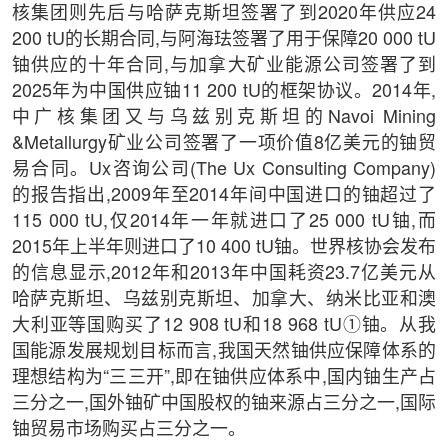
核集团则先后与哈萨克斯坦签署了到2020年供应24
200 tU的长期合同,与阿海珐签署了用于保障20 000 tU
铀供应的十年合同,与加拿大矿业能源公司签署了到
2025年为中国供应铀11 200 tU的框架协议。2014年,
中广核集团又与乌兹别克斯坦的Navoi Mining
&Metallurgy矿业公司签署了一项价值8亿美元的铀贸
易合同。Ux咨询公司(The Ux Consulting Company)
的报告指出,2009年至2014年间中国进口的铀超过了
115 000 tU,仅2014年一年就进口了25 000 tU铀,而
2015年上半年则进口了10 400 tU铀。世界核协会发布
的信息显示,2012年和2013年中国耗资23.7亿美元从
哈萨克斯坦、乌兹别克斯坦、加拿大、纳米比亚和澳
大利亚等国购买了12 908 tU和18 968 tU①铀。从我
国能源发展规划目标而言,我国天然铀供应保障体系的
理想结构为“三三开”,即在铀供应体系中,国内铀生产占
三分之一,国外铀矿中国股权的铀来源占三分之一,国际
铀贸易市场购买占三分之一。