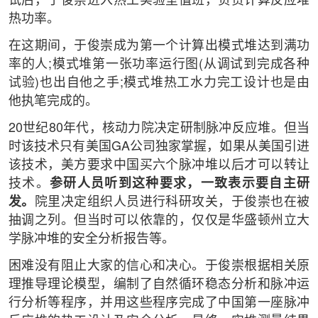
试后，于俊崇进入热工实验室值班，负责计算反应堆
热功率。
在这期间，于俊崇成为第一个计算出模式堆达到满功
率的人;模式堆第一张功率运行图(从调试到完成各种
试验)也出自他之手;模式堆热工水力完工设计也是由
他执笔完成的。
20世纪80年代，核动力院决定研制脉冲反应堆。但当
时该技术只有美国GA公司独家掌握，如果从美国引进
该技术，美方要求中国买六个脉冲堆以后才可以转让
技术。
参研人员听到这种要求，一致表示要自主研
发。
院里决定组织人员进行科研攻关，于俊崇也在被
抽调之列。但当时可以依靠的，仅仅是华盛顿州立大
学脉冲堆的安全分析报告等。
困难没有阻止大家的信心和决心。于俊崇根据相关原
理推导理论模型，编制了自然循环稳态分析和脉冲运
行分析等程序，并用这些程序完成了中国第一座脉冲