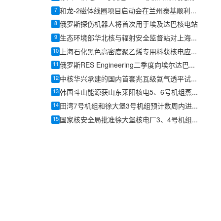
7
和龙-2磁体线圈项目启动会在兰州泰基顺利召开
8
俄罗斯探伤机器人将首次用于埃及达巴核电站
9
生态环境部华北核与辐射安全监督站对上海电气凯士比核电泵阀开展主泵轴设计制造现场监督
10
上海石化黑色高密度聚乙烯专用料获核电应用资质
11
俄罗斯RES Engineering二季度向埃尔达巴核电站交付71台泵机组
12
中核华兴承建的国内首套兆瓦级氦气透平试验装置热试成功
13
韩国斗山能源获山东莱阳核电5、6号机组蒸汽发生器锻件订单
14
田湾7号机组和徐大堡3号机组预计数周内进入启动阶段
15
国家核安全局批准徐大堡核电厂3、4号机组装换料大纲