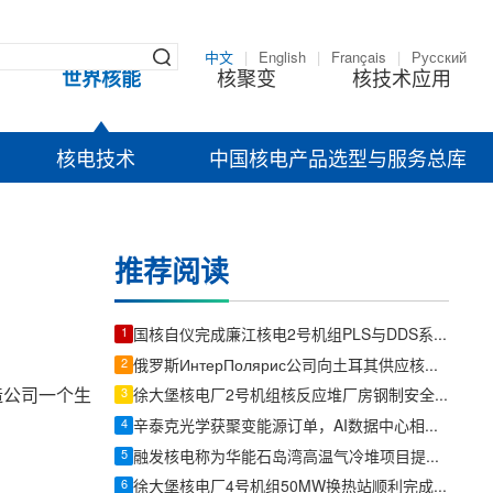
中文
|
English
|
Français
|
Русский
世界核能
核聚变
核技术应用
核电技术
中国核电产品选型与服务总库
推荐阅读
1
国核自仪完成廉江核电2号机组PLS与DDS系统首批机柜发运
2
俄罗斯ИнтерПолярис公司向土耳其供应核电站球形阀
造公司一个生
3
徐大堡核电厂2号机组核反应堆厂房钢制安全壳二环顺利吊装就位
4
辛泰克光学获聚变能源订单，AI数据中心相关订单总额超400万美元
5
融发核电称为华能石岛湾高温气冷堆项目提供常规岛锻件
6
徐大堡核电厂4号机组50MW换热站顺利完成现场拼装