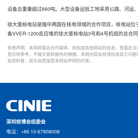
设备总重量超过660吨。大型设备运抵工地采用公路、河运
徐大堡核电站是俄中两国在核电领域的合作项目，核电站位于
备VVER-1200反应堆的徐大堡核电站3号和4号机组的总合
免责声明：本网转载自合作媒体、机构或其他网站的信息，登载此文
息仅供参考，不做交易和服务的根据。本网内容如有侵权或其它问题
站资料者，视为自愿接受本网站声明的约束。
深圳核博会组委会
电话：+86 10-67808008