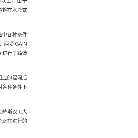
倍以上。由于
燃料将在水冷式
应堆中各种条件
项 GAIN
) 进行了铸造
行相应的辐照后
中对各种条件下
德克萨斯农工大
这些正在进行的