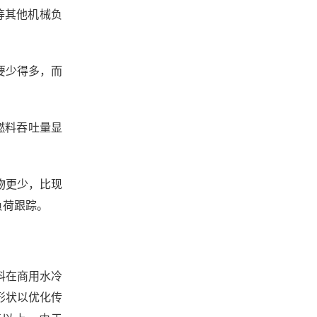
等其他机械负
量要少得多，而
的燃料吞吐量显
物更少，比现
负荷跟踪。
料在商用水冷
形状以优化传