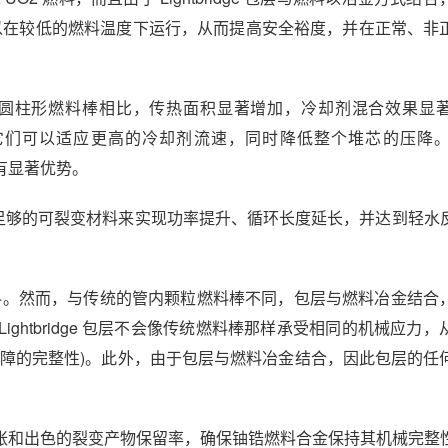
 燃料可以在较低的燃料温度下运行，从而提高安全裕度，并在正常、
设计，与圆柱形燃料棒相比，传热面积显著增加，冷却剂混合效果显
栅，因此它们可以适应更高的冷却剂流速，同时降低整个堆芯的压降
 具有显著优势。
LEU，其中包含足够的可裂变材料来实现功率提升、循环长度延长，并达到轻
合金包层材料。然而，与传统的管内颗粒燃料棒不同，包层与燃料冶金结
htbridge 包层不会像传统燃料棒那样承受相同的机械应力
屏障的完整性)。此外，由于包层与燃料冶金结合，因此包层的任
。
胀和出色的裂变产物保留率，确保铀锆燃料合金保持其机械完整