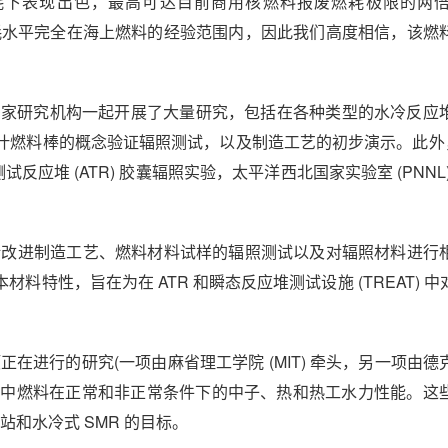
耗下表现出色，最高可达目前商用核燃料报废燃耗极限的两
缩铀，预期的燃耗水平完全在海上燃料的经验范围内，因此我们高度相信，该
团队与多家研究机构一起开展了大量研究，包括在各种类型的水冷反
燃料棒的概念验证辐照测试，以及制造工艺的初步演示。此外，两
试反应堆 (ATR) 胶囊辐照实验，太平洋西北国家实验室 (PNNL
工作范围包括改进制造工艺、燃料材料试样的辐照测试以及对辐照材料进
特性，旨在为在 ATR 和瞬态反应堆测试设施 (TREAT) 
的两项正在进行的研究(一项由麻省理工学院 (MIT) 牵头，另一项由
SMR 中燃料在正常和非正常条件下的中子、热和热工水力性能。
电站和水冷式 SMR 的目标。