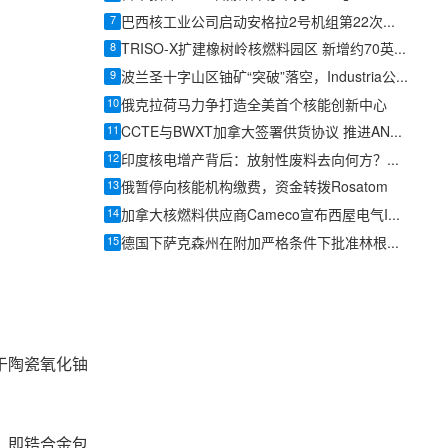
7
巴西核工业公司启动安格拉2号机组第22次换料燃料生产
8
TRISO-X扩建橡树岭核燃料园区 新增约70英亩土地
9
波兰圣十字山区铀矿“突破”落空，Industria公布加方实验室结果叫停勘探
10
俄克拉荷马力争打造全美首个核能创新中心
11
CCTE与BWXT加拿大签署供货协议 推进ANEEL燃料商用示范
12
印度核电增产背后：放射性废料去向何方？政府首度在议会详解管理流程
13
俄暂停向核能机构缴费，资金转拨Rosatom
14
加拿大核燃料供应商Cameco宣布西屋电气IPO计划
15
德国下萨克森州在附加严格条件下批准林根厂生产俄设计VVER核燃料
于陶瓷氧化铀
，即锆合金包