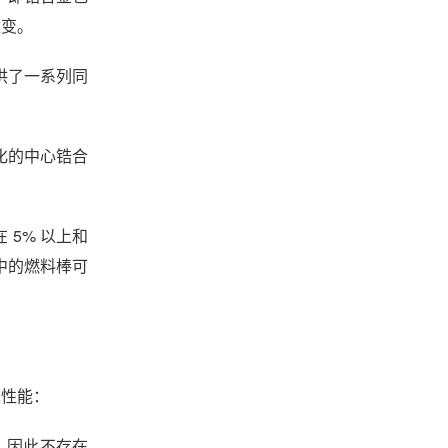
改变。
提供了一系列同
金化的中心锆合
 5% 以上和
中的燃料棒可
术性能：
合，因此不存在