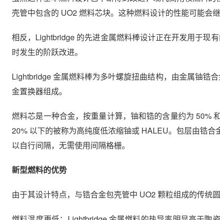
壳管中包含的 UO2 燃料芯块。这种燃料设计的性能可能
相反，Lightbridge 的先进金属燃料棒设计正在开发用
时发生的阶跃改进。
Lightbridge 金属燃料棒为多叶螺旋扭曲结构，由金属
金置换器组成。
燃料芯是一种合金，按重量计算，铀和锆的含量约为 50% 和 50
20% 以下的被称为高纯度低浓缩铀或 HALEU。包层由
以自行间隔，无需使用间隔格栅。
新型燃料的优势
由于其设计特点，与锆合金包壳管中 UO2 颗粒组成的传
燃料温度更低：Lightbridge 金属燃料的热导率明显高于陶瓷