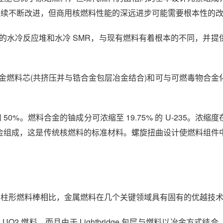
会继续不断改进，但商用核燃料性能的深远进步可能需要根本性的
于现有的水冷反应堆和水冷 SMR，与现有燃料有着根本的不同，并
铀锆合金燃料芯(共挤压并与锆合金包层冶金结合)和可与可燃毒物合
%。燃料合金的铀成分可浓缩至 19.75% 的 U-235。浓缩度在
锆合金组成，这是传统核燃料的标准材料。螺旋扭曲设计使燃料组件
统圆柱形燃料棒相比，金属燃料在几个关键领域具有固有的优越技
 UO2 燃料，而且由于 Lightbridge 包层与燃料以冶金方式结