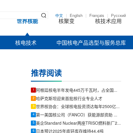
中文
|
English
|
Français
|
Русский
世界核能
核聚变
核技术应用
核电技术
中国核电产品选型与服务总库
推荐阅读
1
阿根廷核电半年发电445万千瓦时，占全国电力7%以上、满足600万人居民用电
2
哈萨克斯坦迎来首批核行业专业人才
3
世界核协会：全球核电投资须达每年2500亿美元，方能支撑2050年三倍装机目标
4
第一美国核公司（FANCO）获能源部资助 加速新型核反应堆研发
5
美企Standard Nuclear两座TRISO燃料新厂2026年内投产，美国独立产能再扩容
6
日本预计2025年底钚库存维持44.4吨