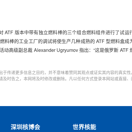
反应堆已对 ATF 版本中带有独立燃料棒的三个组合燃料组件进行了试
 生产镀铬燃料棒的工业工厂的调试将使生产几种成熟的 ATF 型燃料盒
级副总裁 Alexander Ugryumov 指出：“这是俄罗斯 AT
出于传递更多信息之目的，并不意味着赞同其观点或证实其内容的真实性
请及时告之，本网将及时修改或删除。凡以任何方式登录本网站或直接、
深圳核博会
世界核能