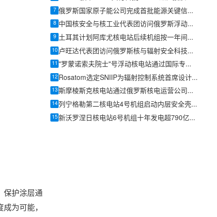
7
俄罗斯国家原子能公司完成首批能源关键信息基础设施产品认证
8
中国核安全与核工业代表团访问俄罗斯浮动核热电站
9
土耳其计划阿库尤核电站后续机组按一年间隔投产
10
卢旺达代表团访问俄罗斯核与辐射安全科技中心
11
"罗蒙诺索夫院士"号浮动核电站通过国际专家双周审计，整改项较2022年显著减少
12
Rosatom选定SNIIP为辐射控制系统首席设计机构，统管核设施放射仪表标准化与进口替代保障
13
斯摩棱斯克核电站通过俄罗斯核电运营公司安全专项检查
14
列宁格勒第二核电站4号机组启动内层安全壳施工
15
新沃罗涅日核电站6号机组十年发电超790亿千瓦时
。保护涂层通
度成为可能，