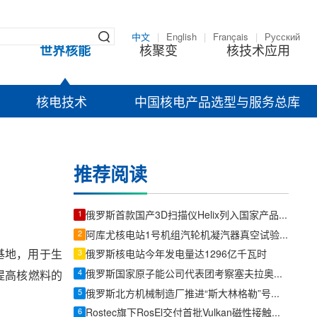
中文
|
English
|
Français
|
Русский
世界核能
核聚变
核技术应用
核电技术
中国核电产品选型与服务总库
推荐阅读
1
俄罗斯首款国产3D扫描仪Helix列入国家产品名录，Rosatom完善增材制造技术链
2
阿库尤核电站1号机组汽轮机凝汽器真空试验顺利完成
业基地，用于生
3
俄罗斯核电站今年发电量达1296亿千瓦时
4
俄罗斯国家原子能公司代表团考察塞夫拉奥放射性废物管理设施
提高核燃料的
5
俄罗斯北方机械制造厂推进“斯大林格勒”号破冰船主推力轴承生产
6
Rostec旗下RosEl交付首批Vulkan磁性接触传感器