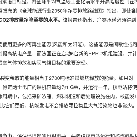
nge)中，各缔约方的承诺目标是，将全球平均气温较工业化前水平升高幅度控制
源署发布的《全球能源行业2050年净零排放路线图》指出，即使
各
CO2排放量净降至零的水平。
该报告还指出，净零承诺必须得到
要使用更多的可再生能源(风能和太阳能)，这些能源是间歇性或
提高核电产量，而法国正在启动6台新的EPR-2机组建设，并
温室气体排放和实现气候目标的重要途径。
-235)裂变释放的能量相当于2700吨标准煤燃烧释放的能量。如果
假定两个电厂的装机容量均为1 GW，并运行一年，核电站将使
全生命周期中，包括采矿浓缩、燃料制造和后处理设施在内，核能发
或比它们更低。核能发电不会排放颗粒物且大气污染物也非常少。
竞争力。
评估环境影响也很重要，要考虑核电站运行和核燃料循