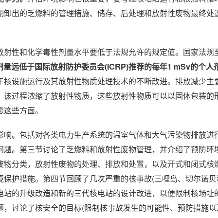
期卸出的乏燃料的管理措施、储存、后处理和放射性废物最终处
放射性和化学毒性剂量水平要低于法规允许的规定值。国家法规
量远低于国际放射防护委员会(ICRP)推荐的每年1 mSv的个
于核设施运行及其放射性物质处理技术的不断改进。排放减少主
，该过程浓缩了放射性物质，这些放射性物质可以以固体包装的
虑这些方面。
影响。包括对各类电力生产系统的温室气体和大气污染物排放进
问题。第三节讨论了乏燃料和放射性废物管理，并介绍了预防环
废物分类，放射性废物的处理、排放和处置，以及开式和闭式核
保护措施。第四节回顾了几次严重的核事故(三哩岛、切尔诺贝
电站的升级改造和新的三代核电站的设计改进，以便限制核场址
题，讨论了核安全的目标(限制核事故发生的可能性、预防措施以