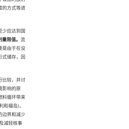
置的方式等进
至少应达到国
人剂量限值。
流
要是由于在没
形式储存，因
行比较，并讨
境影响的原
燃料循环带来
利和福岛)，
的边界和减少
及减轻核事