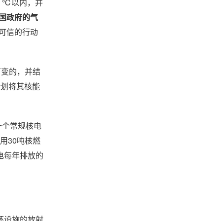
在2 ℃以内，并
国政府的气
可信的行动
可变的，并结
计划将其核能
对一个常规核电
用30吨核燃
电每年排放的
环设施的放射