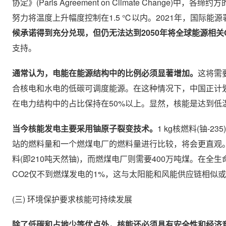
协定》(Paris Agreement on Climate Cha
努力将温度上升幅度控制在1.5 ℃以内。2021年，国际能
候承诺得到充分兑现，但仍无法达到2050年将全球能源相关
支持。
通常认为，电能在能源结构中的比例必须显著增加。
这将需
合核电和水电的低碳可调度能源。在这种情况下，中国正计划
在电力结构中的占比保持在50%以上。显然，核能是达到低
当今核能发电主要采用铀原子裂变技术。
1 kg核燃料(铀
站的燃料量和一个燃煤电厂的燃料量进行比较，将会更直观。
料(即210吨天然铀)，而燃煤电厂则需要400万吨煤。在
CO2仅不到燃煤发电的1%，这与太阳能和风能供应链相似
(三) 环境保护要求核能可持续发展
除了低碳和占地少等优点外，核能还必须具有安全性和经济