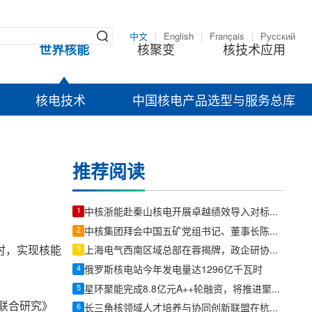
中文
|
English
|
Français
|
Русский
世界核能
核聚变
核技术应用
核电技术
中国核电产品选型与服务总库
推荐阅读
1
中核浙能赴秦山核电开展卓越绩效导入对标交流
2
中核集团拜会中国五矿党组书记、董事长陈得信
时，实现核能
3
上海电气西南区域总部在蓉揭牌，政企研协同共筑绿色能源新高地
4
俄罗斯核电站今年发电量达1296亿千瓦时
。
5
星环聚能完成8.8亿元A++轮融资，将推进聚变装置与关键技术工程化
的联合研究》
6
长三角核领域人才培养与协同创新联盟在杭举办核能零碳供热技术与人才培养座谈会