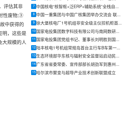
，评估其非
7
中国核电“核智枢+泛ERP+辅助系统”全栈自主可控经营管理平台正式上线
8
中国一重集团与中国广核集团举办交流会 联合攻坚华龙一号2.0示范项目
射性废物;③
9
徐大堡核电厂1号机组非安全级主仪控机柜首批设备顺利到货
事故中获得的
10
国家电投集团数字科技有限公司与南网数研院座谈交流
证明，这些是
11
国家电投集团党组书记、董事长刘明胜到国核莱阳调研
免大规模的人
12
陆丰核电1号机组常规岛首台主行车B车第一根主梁吊装就位
13
生态环境部华东核与辐射安全监督站启动民用核安全设备安装单位防造假专项检查
14
广东省省委常委、宣传部部长胡劲军到惠州调研：向海图强加快推动海洋经济高质量发展
15
哈尔滨市聚变与超导产业技术创新联盟成立