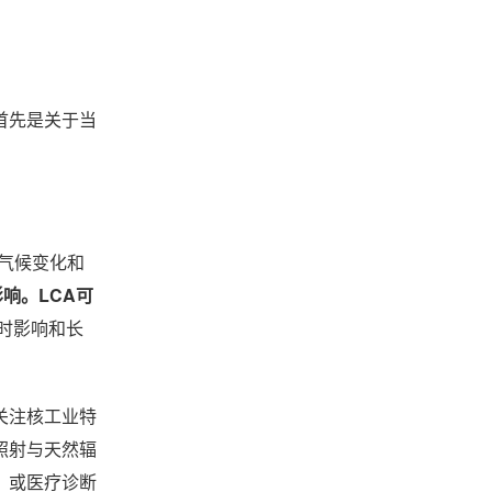
首先是关于当
气候变化和
响。LCA可
即时影响和长
关注核工业特
照射与天然辐
)，或医疗诊断