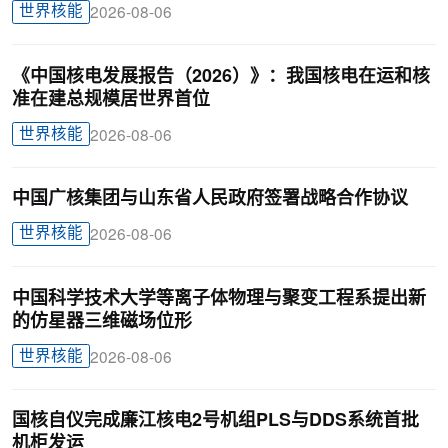
世界核能
2026-08-06
《中国核电发展报告（2026）》：我国核电在运和核
准在建总规模居世界首位
世界核能
2026-08-06
中国广核集团与山东省人民政府签署战略合作协议
世界核能
2026-08-06
中国科学技术大学等离子体物理与聚变工程系提出新
的仿星器三维磁场位形
世界核能
2026-08-06
国核自仪完成廉江核电2号机组PLS与DDS系统首批
机柜发运