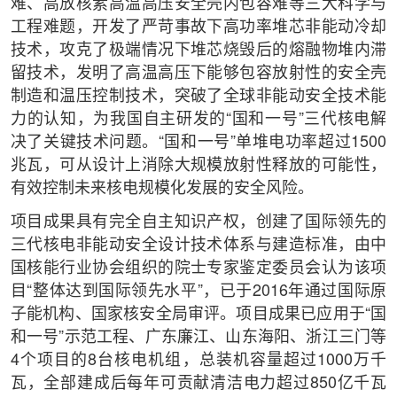
难、高放核素高温高压安全壳内包容难等三大科学与
工程难题，开发了严苛事故下高功率堆芯非能动冷却
技术，攻克了极端情况下堆芯烧毁后的熔融物堆内滞
留技术，发明了高温高压下能够包容放射性的安全壳
制造和温压控制技术，突破了全球非能动安全技术能
力的认知，为我国自主研发的“国和一号”三代核电解
决了关键技术问题。“国和一号”单堆电功率超过1500
兆瓦，可从设计上消除大规模放射性释放的可能性，
有效控制未来核电规模化发展的安全风险。
项目成果具有完全自主知识产权，创建了国际领先的
三代核电非能动安全设计技术体系与建造标准，由中
国核能行业协会组织的院士专家鉴定委员会认为该项
目“整体达到国际领先水平”，已于2016年通过国际原
子能机构、国家核安全局审评。项目成果已应用于“国
和一号”示范工程、广东廉江、山东海阳、浙江三门等
4个项目的8台核电机组，总装机容量超过1000万千
瓦，全部建成后每年可贡献清洁电力超过850亿千瓦