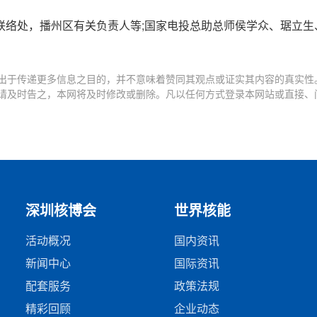
联络处，播州区有关负责人等;国家电投总助总师侯学众、琚立生
出于传递更多信息之目的，并不意味着赞同其观点或证实其内容的真实性
请及时告之，本网将及时修改或删除。凡以任何方式登录本网站或直接、
深圳核博会
世界核能
活动概况
国内资讯
新闻中心
国际资讯
配套服务
政策法规
精彩回顾
企业动态