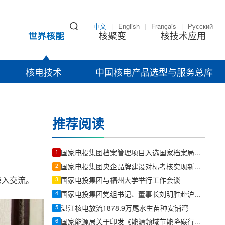
中文
|
English
|
Français
|
Русский
世界核能
核聚变
核技术应用
核电技术
中国核电产品选型与服务总库
推荐阅读
1
国家电投集团档案管理项目入选国家档案局人工智能应用试点
2
国家电投集团央企品牌建设对标考核实现新突破！
深入交流。
3
国家电投集团与福州大学举行工作会谈
4
国家电投集团党组书记、董事长刘明胜赴沪调研核能研发、CCUS创新示范项目工作
5
湛江核电放流1878.9万尾水生苗种安铺湾
6
国家能源局关于印发《能源领域节能降碳行动计划（2026—2028年）》的通知：推动核电纳入绿电绿证体系