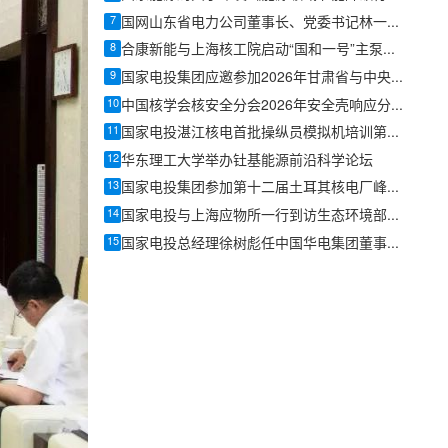
7
国网山东省电力公司董事长、党委书记林一凡走访调研国核示范
8
合康新能与上海核工院启动“国和一号”主泵高压变频器国产化研发
9
国家电投集团应邀参加2026年甘肃省与中央企业融合发展恳谈会
10
中国核学会核安全分会2026年安全壳响应分析关键问题技术交流会成功召开
11
国家电投湛江核电首批操纵员模拟机培训第一阶段顺利结束
12
华东理工大学举办钍基能源前沿科学论坛
13
国家电投集团参加第十二届土耳其核电厂峰会暨核电展
14
国家电投与上海应物所一行到访生态环境部核与辐射安全中心开展工作交流
15
国家电投总经理徐树彪任中国华电集团董事、总经理、党组副书记