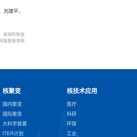
、刘建平，
。本网所有信
间接使用本网
核聚变
核技术应用
国内聚变
医疗
国际聚变
科研
大科学装置
环保
ITER计划
工业