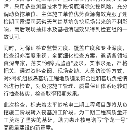
障，采用多重测量技术手段彻底消除欠挖风险，充分
调动负挖单位、主体施工单位优势资源有效克服了迎
检期间雷爆雨恶劣天气给基坑负挖现场带来的不利影
响，雨后现场抽排水及基槽清理效果得到检查组的一
致认可。
同时，为保证检查监督力度、覆盖广度和专业深度，
检查组亦高度重视，全面细化检查方案，邀请各领域
资深专家，落实“保障式监督”要求，实事求是，严格
把关。通过资料查阅、现场查勘、人员访谈等方式，
对3号机组核岛基坑工程地质编录符合性和基坑负挖情
况进行检查，对负挖施工管理、质量保证体系运转进
行抽查核实，检查取得预期效果。
此次检查，标志着太平岭核电二期工程项目即将从负
挖施工阶段转入筏基施工阶段，为二期工程高质量开
工奠定了坚实的基础，助力惠州核电谱写“华龙一号”
高质量建设的新篇章。