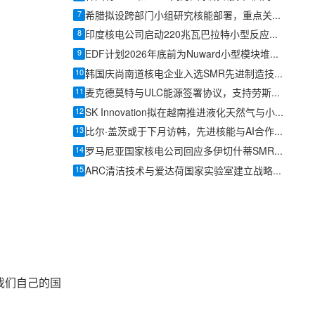
7
希腊拟设跨部门小组研究核能部署，重点关注小型模块化反应堆
8
印度核电公司启动220兆瓦巴拉特小型反应堆工程设计招标
9
EDF计划2026年底前为Nuward小型模块堆项目引入投资者
10
韩国庆尚南道核电企业入选SMR先进制造技术项目
11
麦克德莫特与ULC能源签署协议，支持劳斯莱斯SMR在荷兰开发
12
SK Innovation拟在越南推进液化天然气与小型模块化反应堆合作
13
比尔·盖茨或于下月访韩，先进核能与AI合作有望成议题
14
罗马尼亚国家核电公司回应多伊切什蒂SMR项目审查意见
15
ARC清洁技术与爱达荷国家实验室建立战略合作，推进ARC-100首堆部署
我们自己的国