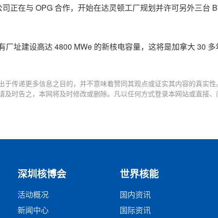
公司正在与 OPG 合作，开始在达灵顿工厂规划并许可另外三台 BW
现有厂址建设高达 4800 MWe 的新核电容量，这将是加拿大 30 
出于传递更多信息之目的，并不意味着赞同其观点或证实其内容的真实性
请及时告之，本网将及时修改或删除。凡以任何方式登录本网站或直接、
深圳核博会
世界核能
活动概况
国内资讯
新闻中心
国际资讯