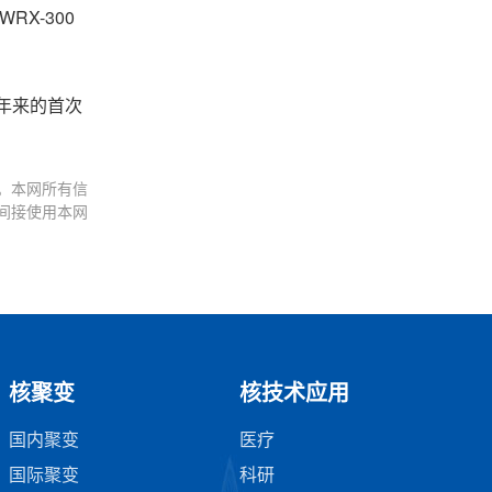
RX-300
多年来的首次
。本网所有信
间接使用本网
核聚变
核技术应用
国内聚变
医疗
国际聚变
科研