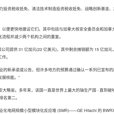
电力投资税收抵免、清洁技术制造投资税收抵免、战略创新基金、
，以便更快地建设它们。其中包括与加拿大核安全委员会和加拿
化流程并减少两个机构之间的重复。
限公司提供 31 亿加元(22 亿美元)，其中剩余摊销额为 15 亿加
工作。
行业的新承诺或公告，但许多地方的预算通过确认一系列已宣布的
展核能。”
位于安大略省。多年来，该国一直是世界上最大的铀生产国 - 直到
单中排名第二。
网规模小型模块化反应堆 (SMR)——GE Hitachi 的 BWRX