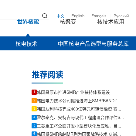
中文
|
English
|
Français
|
Русский
世界核能
核聚变
核技术应用
核电技术
中国核电产品选型与服务总库
推荐阅读
1
韩国昌原市推进SMR产业扶持体系建设
2
韩国电力技术公司拟推进海上SMR“BANDI”政府研发项目
3
韩国友利科技完成400亿韩元可转债融资 将加码核电与SMR业务
4
霍尔泰克、安特吉与现代工程建设合作评估SMR-300在美国南部部署机会
5
三菱重工将全面开发小型模块化反应堆，目标在日本实现商业化
6
韩国将SMR和MMR列为国家战略技术 庆尚南道称将推动核电企业转型