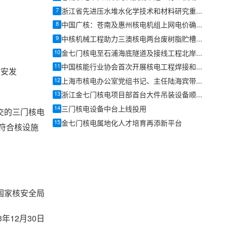
7
浙江省先进压水堆水化学技术和材料研究重点实验室2026年度学术委员会会议暨学术年会召开
8
中国广核：苍南及惠州核电机组上网电价确认为0.4153元/千瓦时
9
中核机械工程助力三澳核电两台废树脂贮槽圆满完成吊装
10
金七门核电至石浦海底隧道及接线工程北岸明挖段首块底板顺利完成浇筑
11
中国核能行业协会首次开展核电工程焊接和无损检验质量管控专项评估
核安发
12
上海市核电办公室党组书记、主任陆海宾带队赴秦山核电开展访问
13
浙江金七门核电项目部首台大件吊装设备顺利吊装就位
14
三门核电设备中台上线投用
交的三门核电
15
金七门核电属地化人才培育再添新平台
符合核设施
国家核安全局
23年12月30日