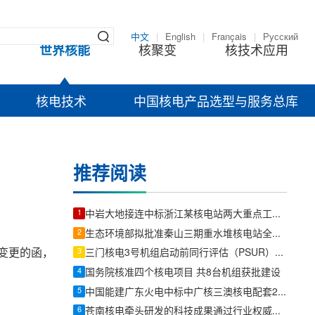
中文
|
English
|
Français
|
Русский
世界核能
核聚变
核技术应用
核电技术
中国核电产品选型与服务总库
推荐阅读
1
中岩大地接连中标浙江某核电站两大重点工程项目
2
生态环境部拟批准秦山三期重水堆核电站全堆芯压力管更换项目环评
变更的函，
3
三门核电3号机组启动前同行评估（PSUR）完成
4
国务院核准四个核电项目 共8台机组获批建设
5
中国能建广东火电中标中广核三澳核电配套220千伏输电EPC工程
6
苍南核电牵头研发的科技成果通过行业权威专家科技鉴定