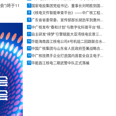
”)将于11
7
国家电投集团党组书记、董事长刘明胜到国核莱阳调研
8
《核电文件智能审查平台》——中广核工程有限公司智算工程师张大山
9
广东省省委常委、宣传部部长胡劲军到惠州调研：向海图强加快推动海洋经济高质量发展
10
中广核发布“春和计划”与数字化科普平台“核谐星球”
11
自主研发“缔梦”引擎赋能大亚湾核电实景三维孪生平台试运行
12
华能海南昌江核电公司4号机组二回路联合水压试验顺利完成
13
中国广核集团与山东省人民政府签署战略合作协议
14
中广核技携手企业打造国内首套全自主电子束固化卷钢涂装产业链
15
华能昌江核电二期武警中队正式落编