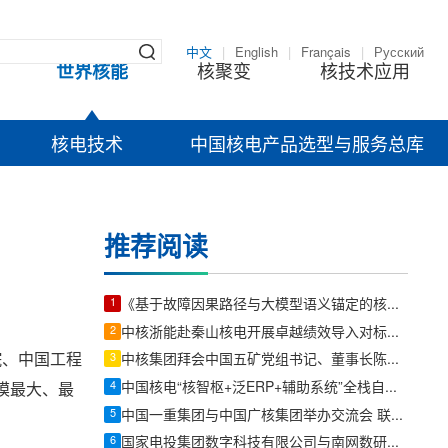
中文
|
English
|
Français
|
Русский
世界核能
核聚变
核技术应用
核电技术
中国核电产品选型与服务总库
推荐阅读
1
《基于故障因果路径与大模型语义锚定的核动力装置可解释AI故障定位系统》——哈尔滨工程大学核科学与技术学院博士研究生汪鑫
2
中核浙能赴秦山核电开展卓越绩效导入对标交流
院、中国工程
3
中核集团拜会中国五矿党组书记、董事长陈得信
4
中国核电“核智枢+泛ERP+辅助系统”全栈自主可控经营管理平台正式上线
模最大、最
5
中国一重集团与中国广核集团举办交流会 联合攻坚华龙一号2.0示范项目
6
国家电投集团数字科技有限公司与南网数研院座谈交流