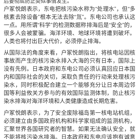
后要彻底防止类似事情发生。
户冢悦朗表示，东电把核污染水称为“处理水”，但“多
核素去除设备”根本无法去除“氚”。东电公司也承认这
一点。用所谓“科学”的检测数据称排海后是“安全”的，
很多人会被蒙骗。海洋环境、地球环境将遭到破坏。
人类也将付出巨大代价，必须停止排海。
从国际法的角度来看，户冢悦朗指出，将核电站因核
事故而产生的核污染水排入大海的只有日本，国际上
没有先例。日本政府和东电公司必须认真回应日本国
内和国际社会的关切，采取负责任的行动来处理核污
染水，同时积极配合建立一个能够充分让日本周边邻
国等利益攸关方参与的有效国际监测体制，防止核污
染水排海对海洋环境和人类健康造成长期危害。
户冢悦朗表示，为了安全废除福岛第一核电站机组，
必须建立由多国政府机构和科学家组成的监测机构，
汇聚世界各国研究者的智慧。如果无法确认安全，就
不能将核污染水排海。日本政府和东电应该抱有诚意