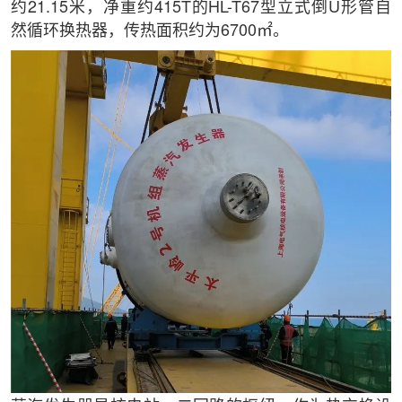
约21.15米，净重约415T的HL-T67型立式倒U形管自
然循环换热器，传热面积约为6700㎡。