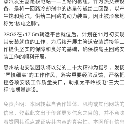
蒸汽发生器是核电站一二回路的枢纽，作为热交换设
备，是将一回路冷却剂中的热量传递给二回路，以产
生饱和蒸汽，供给二回路的动力装置，因此被形象地
称为“核电之肺”。
2SG3在+17.5m转运平台就位后，计划在11月初实现
其安装就位的工作，为后续开展主管道安装焊接等工
作提供坚实的保障和良好的基础，确保核岛主回路安
装工作的顺利开展。
惠州核电安装团队将以党的二十大精神为指引，发扬
“严慎细实”的工作作风，落实重要经验反馈，严格把
控各项安装工作质量关口，助推太平岭核电“三大工
程”高质量建设。
免责声明：本网转载自合作媒体、机构或其他网站的
信息，登载此文出于传递更多信息之目的，并不意味
着赞同其观点或证实其内容的真实性。本网所有信息