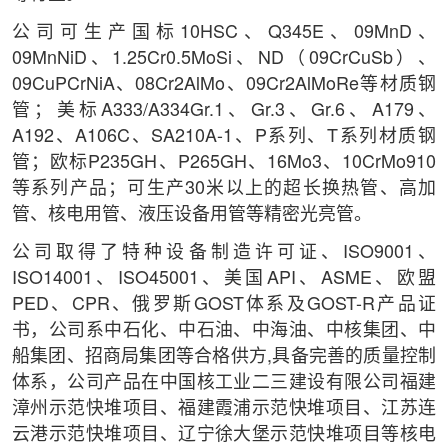
公司可生产国标10HSC、Q345E、09MnD、
09MnNiD、1.25Cr0.5MoSi、ND（09CrCuSb）、
09CuPCrNiA、08Cr2AlMo、09Cr2AlMoRe等材质钢
管；美标A333/A334Gr.1、Gr.3、Gr.6、A179、
A192、A106C、SA210A-1、P系列、T系列材质钢
管；欧标P235GH、P265GH、16Mo3、10CrMo910
等系列产品；可生产30米以上的超长换热管、高加
管、核电用管、液压设备用管等精密光亮管。
公司取得了特种设备制造许可证、ISO9001、
ISO14001、ISO45001、美国API、ASME、欧盟
PED、CPR、俄罗斯GOST体系及GOST-R产品证
书，公司系中石化、中石油、中海油、中核集团、中
船集团、招商局集团等合格供方,具备完善的质量控制
体系，公司产品在中国核工业二三建设有限公司福建
漳州示范快堆项目、福建霞浦示范快堆项目、江苏连
云港示范快堆项目、辽宁徐大堡示范快堆项目等核电