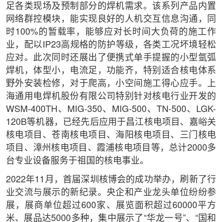
足各类现场及预制部分的焊机需求。该系列产品内置
网络群控模块，能实现良好的人机交互信息沟通，同
时100%的暂载率，能够应对长时间大负荷的施工作
业，配以IP23高规格的防护等级，各类工况坏境轻松
应对。此次同时还展出了便携式单手提握的小型氩弧
焊机，体型小，电流足，功能齐，特别适合核电体系
野外安装检修，对于爬高，小空间施工得心应手。上
海通用电焊机股份有限公司特别针对核电行业开发的
WSM-400TH、MIG-350、MIG-500、TN-500、LGK-
120B等机器，已经先后应用于昌江核电项目、嘉峪关
核电项目、苍南核电项目、海阳核电项目、三门核电
项目、漳州核电项目、霞浦核电项目等，总计2000多
台专业设备服务于祖国的核电事业。
2022年11月，首届深圳核博会的成功举办，刷新了行
业交流与展示的新纪录。央企和产业龙头单位纷纷参
展，展商单位超过600家、展览面积超过60000平方
米、展品达5000多种，集中展示了“华龙一号”、“国和