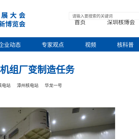
首页
深圳核博会
企业动态
专家观点
视频
核科普
2机组厂变制造任务
核电站
漳州核电站
华龙一号