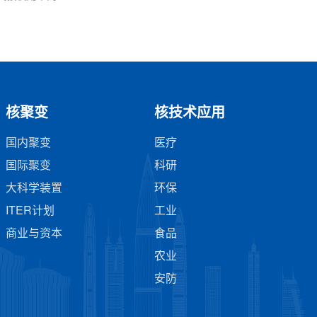
核聚变
核技术应用
国内聚变
医疗
国际聚变
科研
大科学装置
环保
ITER计划
工业
商业与资本
食品
农业
安防