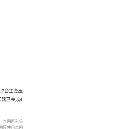
和7台主变压
压器已完成4
。本网所有信
间接使用本网