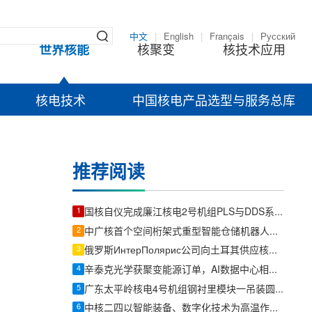
中文
|
English
|
Français
|
Русский
世界核能
核聚变
核技术应用
核电技术
中国核电产品选型与服务总库
推荐阅读
1
国核自仪完成廉江核电2号机组PLS与DDS系统首批机柜发运
2
中广核首个空间桁架式重型智能仓储机器人在宁德核电项目试点
3
俄罗斯ИнтерПолярис公司向土耳其供应核电站球形阀
4
辛泰克光学获聚变能源订单，AI数据中心相关订单总额超400万美元
5
广东太平岭核电4号机组钢衬里模块一吊装圆满收官
6
中核二四以智能装备、数字化技术为高温作业减负降温