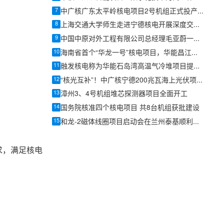
7
中广核广东太平岭核电项目2号机组正式投产发电
8
上海交通大学师生走进宁德核电开展深度交流研学
9
中国中原对外工程有限公司总经理毛亚蔚一行来哈尔滨工程大学调研
10
海南省首个“华龙一号”核电项目，华能昌江核电二期项目3号机组并网发电
11
融发核电称为华能石岛湾高温气冷堆项目提供常规岛锻件
12
“核光互补”！中广核宁德200兆瓦海上光伏项目全容量并网发电
13
漳州3、4号机组堆芯探测器项目全面开工
14
国务院核准四个核电项目 共8台机组获批建设
15
和龙-2磁体线圈项目启动会在兰州泰基顺利召开
求，满足核电