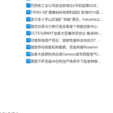
7
巴西核工业公司启动安格拉2号机组第22次换料燃料生产
8
TRISO-X扩建橡树岭核燃料园区 新增约70英亩土地
9
波兰圣十字山区铀矿“突破”落空，Industria公布加方实验室结果叫停勘探
10
俄克拉荷马力争打造全美首个核能创新中心
11
CCTE与BWXT加拿大签署供货协议 推进ANEEL燃料商用示范
12
印度核电增产背后：放射性废料去向何方？政府首度在议会详解管理流程
13
俄暂停向核能机构缴费，资金转拨Rosatom
14
加拿大核燃料供应商Cameco宣布西屋电气IPO计划
15
德国下萨克森州在附加严格条件下批准林根厂生产俄设计VVER核燃料