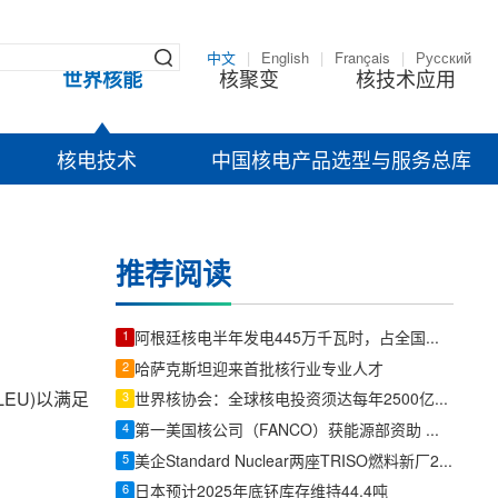
中文
|
English
|
Français
|
Русский
世界核能
核聚变
核技术应用
核电技术
中国核电产品选型与服务总库
推荐阅读
1
阿根廷核电半年发电445万千瓦时，占全国电力7%以上、满足600万人居民用电
2
哈萨克斯坦迎来首批核行业专业人才
EU)以满足
3
世界核协会：全球核电投资须达每年2500亿美元，方能支撑2050年三倍装机目标
4
第一美国核公司（FANCO）获能源部资助 加速新型核反应堆研发
5
美企Standard Nuclear两座TRISO燃料新厂2026年内投产，美国独立产能再扩容
6
日本预计2025年底钚库存维持44.4吨