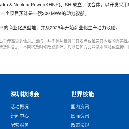
o & Nuclear Power(KHNP)、SHI成立了联合体，以开发采用S
一个项目预计是一艘200 MWe的动力驳船。
CMSR的商业化原型堆，并从2028年开始商业化生产动力驳船。
出于传递更多信息之目的，并不意味着赞同其观点或证实其内容的真实性
请及时告之，本网将及时修改或删除。凡以任何方式登录本网站或直接、
深圳核博会
世界核能
活动概况
国内资讯
新闻中心
国际资讯
配套服务
政策法规