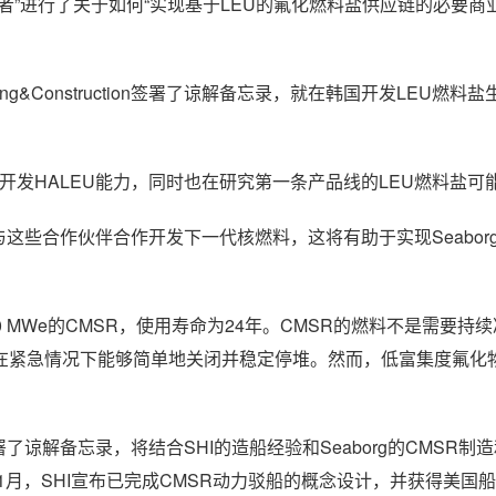
”进行了关于如何“实现基于LEU的氟化燃料盐供应链的必要商
ngineering&Construction签署了谅解备忘录，就在韩国开发LEU燃
产品线开发HALEU能力，同时也在研究第一条产品线的LEU燃料盐可
们很高兴能与这些合作伙伴合作开发下一代核燃料，这将有助于实现Seabo
00 MWe的CMSR，使用寿命为24年。CMSR的燃料不是需要持
在紧急情况下能够简单地关闭并稳定停堆。然而，低富集度氟化
与Seaborg签署了谅解备忘录，将结合SHI的造船经验和Seaborg的CMSR
月，SHI宣布已完成CMSR动力驳船的概念设计，并获得美国船级