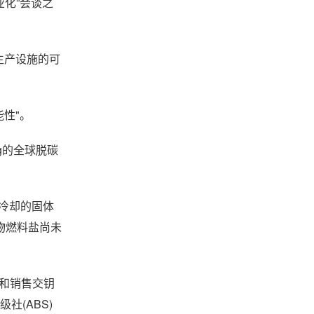
业化”会谈之
料盐生产设施的可
能性"。
rg的全球脱碳
续冷却的固体
物燃料盐尚未
制造和销售交钥
社(ABS)