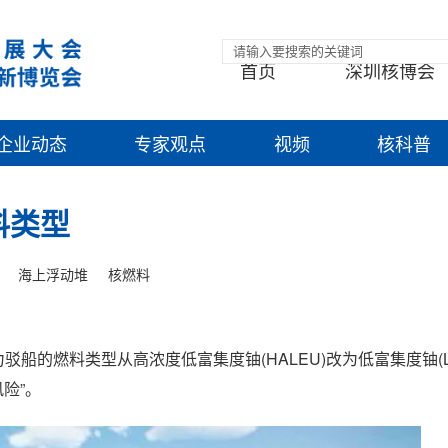
首页
深圳核博会
企业动态
专家观点
视频
核科普
料类型
海上浮动堆
核燃料
驳船的燃料类型从高浓度低富集度铀(HALEU)改为低富集度铀(L
险”。