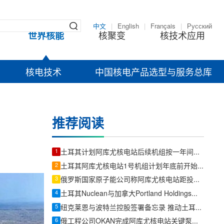
中文
|
English
|
Français
|
Русский
世界核能
核聚变
核技术应用
核电技术
中国核电产品选型与服务总库
推荐阅读
1
土耳其计划阿库尤核电站后续机组按一年间隔投产
2
土耳其阿库尤核电站1号机组计划年底前开始发电
3
俄罗斯国家原子能公司称阿库尤核电站距投产调试仅剩数月
4
土耳其Nuclean与加拿大Portland Holdings签署核能合作意向协议
5
纽克莱恩与波特兰控股签署备忘录 推动土耳其核能生态系统发展
6
俄工程公司OKAN完成阿库尤核电站关键泵设备供货与极端条件测试