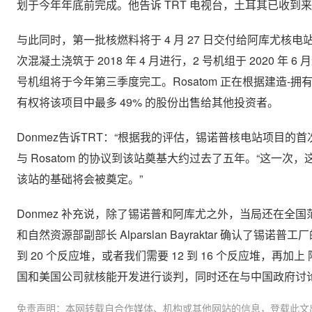
划于今年年底前完成。他告诉 TRT 电视台，土耳其已收
与此同时，第一批核燃料将于 4 月 27 日交付给阿库尤核电站
次混凝土浇筑于 2018 年 4 月进行，2 号机组于 2020 年 6 
号机组将于今年第三季度完工。Rosatom 正在根据建造-拥
有权将该项目中最多 49% 的股份出售给其他投资者。
Donmez告诉TRT：“根据我的评估，锡诺普核电站项目
与 Rosatom 的协议到该站奠基大约过去了五年。“这一
该站的基础将会被奠定。”
Donmez 补充说，除了锡诺普和阿库尤之外，当局还在全国范
和自然资源部副部长 Alparslan Bayraktar 确认
到 20 个反应堆，或者我们需要 12 到 16 个反应堆，
国和美国公司就核能开发进行谈判，同时还在与中国政府讨
免责声明：本网转载自合作媒体、机构或其他网站的信息，登载此文