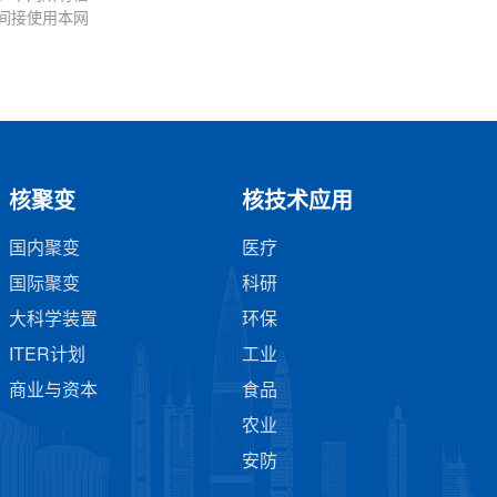
间接使用本网
核聚变
核技术应用
国内聚变
医疗
国际聚变
科研
大科学装置
环保
ITER计划
工业
商业与资本
食品
农业
安防