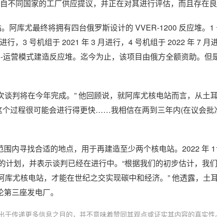
到来自不同国家的工厂供应提议，并正在对其进行评估，而且存在
。阿库尤最终将拥有四台俄罗斯设计的 VVER-1200 反应堆。1
月进行，3 号机组于 2021 年 3 月进行，4 号机组于 2022 年 7 
有-运营模式建造反应堆。迄今为止，该项目由俄方全额资助。但是，
的首次谈判将在今年完成。” 他回顾说，就阿库尤核电站而言，从土
次，这个过程很可能会进行得更快……我相信在两到三年内(在议会批
围内寻找合适的地点，用于再建造至少两个核电站。2022 年 1
了锡诺普工厂的计划，并表示谈判已经在进行中。“根据我们的初步估计，我们
再加上 阿库尤核电站，才能在世纪之交实现碳中和经济。” 他透露，土
论第三座发电厂。
出于传递更多信息之目的，并不意味着赞同其观点或证实其内容的真实性