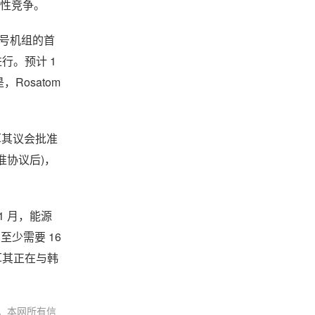
良性竞争。
 号机组的首
月进行。预计 1
Rosatom
耳其议会批准
准协议后)，
1 月，能源
至少需要 16
耳其正在与韩
。本网所有信