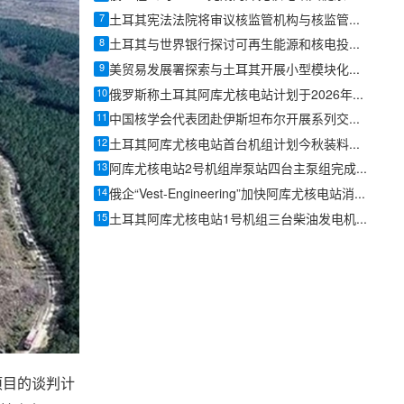
7
土耳其宪法法院将审议核监管机构与核监管法关键条款
8
土耳其与世界银行探讨可再生能源和核电投资新合作
9
美贸易发展署探索与土耳其开展小型模块化反应堆合作
10
俄罗斯称土耳其阿库尤核电站计划于2026年底前投产
11
中国核学会代表团赴伊斯坦布尔开展系列交流并签署合作谅解备忘录
12
土耳其阿库尤核电站首台机组计划今秋装料投运
13
阿库尤核电站2号机组岸泵站四台主泵组完成安装
14
俄企“Vest-Engineering”加快阿库尤核电站消防控制系统供货
15
土耳其阿库尤核电站1号机组三台柴油发电机完成首阶段测试
项目的谈判计