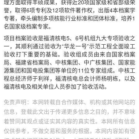
理方面取得丰硕成果，获得近20项国家级和省部级荣
誉，取得6项专利及12项软件著作权，出版4本档案学
专著，牵头编制多项核能行业标准和团体标准，培养1
名国家级档案专家。
项目档案验收是福清核电5、6号机组九大专项验收之
一，其顺利通过验收为“华龙一号”示范工程全面竣工
验收打下重要的基础。验收组成员由来自国家档案
局、福建省档案局、中核集团、中广核集团、国家能
源集团和国电投集团等单位的11位专家组成。中核工
程总经济师于利祥，福清核电总会计师杨明栋，以及
福清核电及相关单位人员参加了验收活动。
免责声明：本网转载自合作媒体、机构或其他网站的
信息，登载此文出于传递更多信息之目的，并不意味
着赞同其观点或证实其内容的真实性。本网所有信息
仅供参考，不做交易和服务的根据。本网内容如有侵