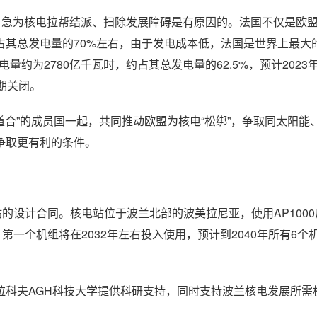
着急为核电拉帮结派、扫除发展障碍是有原因的。法国不仅是欧
占其总发电量的70%左右，由于发电成本低，法国是世界上最大
量约为2780亿千瓦时，约占其总发电量的62.5%，预计2023
期关闭。
道合”的成员国一起，共同推动欧盟为核电“松绑”，争取同太阳能
争取更有利的条件。
的设计合同。核电站位于波兰北部的波美拉尼亚，使用AP100
第一个机组将在2032年左右投入使用，预计到2040年所有6个
拉科夫AGH科技大学提供科研支持，同时支持波兰核电发展所需