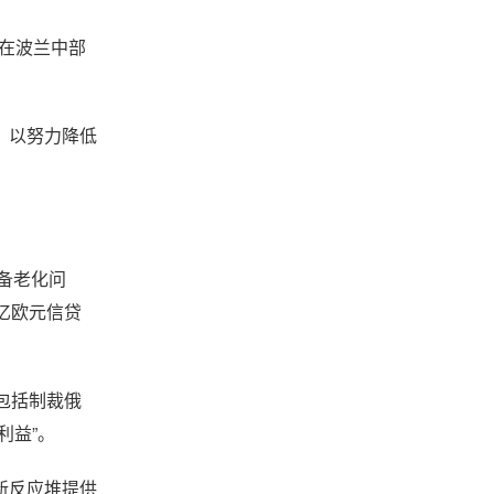
堆在波兰中部
，以努力降低
备老化问
0亿欧元信贷
包括制裁俄
利益”。
新反应堆提供