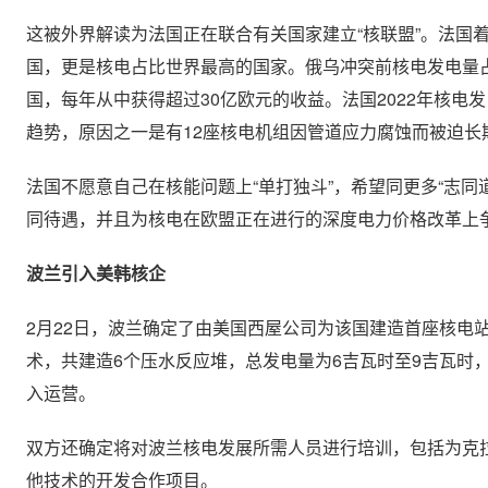
这被外界解读为法国正在联合有关国家建立“核联盟”。法国
国，更是核电占比世界最高的国家。俄乌冲突前核电发电量
国，每年从中获得超过30亿欧元的收益。法国2022年核电发电
趋势，原因之一是有12座核电机组因管道应力腐蚀而被迫长
法国不愿意自己在核能问题上“单打独斗”，希望同更多“志同
同待遇，并且为核电在欧盟正在进行的深度电力价格改革上
波兰引入美韩核企
2月22日，波兰确定了由美国西屋公司为该国建造首座核电站
术，共建造6个压水反应堆，总发电量为6吉瓦时至9吉瓦时，
入运营。
双方还确定将对波兰核电发展所需人员进行培训，包括为克
他技术的开发合作项目。