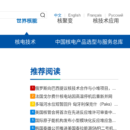
中文
|
English
|
Français
|
Русский
世界核能
核聚变
核技术应用
核电技术
中国核电产品选型与服务总库
推荐阅读
1
俄罗斯向巴西提议核技术合作与小堆项目，含浮动核电站与北极/南极科研
2
法国戈尔费什核电站因高温停机后重新并网
3
多瑙河水位短暂回升 匈牙利保克什（Paks）核电站或继续降功率运行
4
美国核管会将首次在先进反应堆许可审查中采用现代化听证程序
5
国际原子能机构发布小型模块化反应堆应急计划区技术文件
6
韩国泰雄公司推进美国泰拉能源SMR二号机组订单，发力核电与燃机锻件新赛道