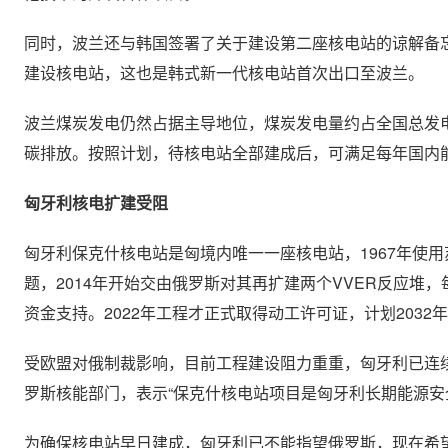
同时，波兰还与韩国签署了关于建设第二座核电站的谅解备忘
建设核电站，这也是韩式新一代核电站首次出口至波兰。
波兰煤炭发电仍然占据主导地位，煤炭发电量约占全国总发
碳排放。按照计划，待核电站全部建成后，可满足每年国内能
匈牙利核电扩建受阻
匈牙利保克什核电站是匈境内唯一一座核电站，1967年使
题，2014年开始交由俄罗斯对其再扩建两个VVER反应堆，
资金支持。2022年工程才正式取得动工许可证，计划203
受欧盟对俄制裁影响，目前工程建设阻力重重，匈牙利已连
罗斯核能部门，表示“保克什核电站项目是匈牙利长期能源安
为确保核电站早日建成，匈牙利已不能指望俄罗斯，现在希