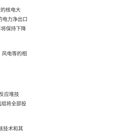
盟的核电大
的电力净出口
年将保持下降
、风电等的相
0反应堆技
机组将全部投
核技术和其