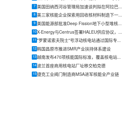
7
美国田纳西河谷管理局加速谈判拟在阿拉巴马Bellefonte旧址部署小型模块化反应堆
8
美三家核能企业探索用回收核材料制造下一代反应堆燃料
9
美国能源部批准Deep Fission地下小型堆核安全设计协议
10
X-Energy与Centrus签署HALEU供应协议，美国先进核燃料供应链提速
11
"罗蒙诺索夫院士"号浮动核电站通过国际专家双周审计，整改项较2022年显著减少
12
韩国昌原市推进SMR产业扶持体系建设
13
越南发布470项核能国际标准，覆盖核电站、研究堆、SMR及辐射防护全链条
14
波兰首座商用核电站厂址移交柏克德
15
捷克工业阀门制造商MSA进军核能全产业链