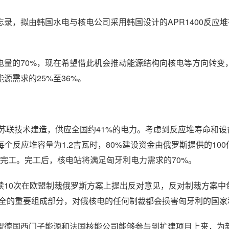
录，拟由韩国水电与核电公司采用韩国设计的APR1400反应
电量的70%，现在希望借此机会推动能源结构向核电等方向转变
源需求的25%至36%。
用苏联技术建造，供应全国约41%的电力。考虑到反应堆寿命和设
每个反应堆容量为1.2吉瓦时，80%建设资金由俄罗斯提供的10
2年完工。完工后，核电站将满足匈牙利电力需求的70%。
续10次在欧盟制裁俄罗斯方案上提出反对意见，反对制裁方案中
全的重要组成部分，对俄核电的任何制裁都会损害匈牙利的国家
望德国西门子能源和法国核能公司能够参与到扩建项目上来，为