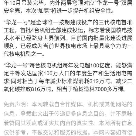
年10月吊装完毕，内外两层穹顶对应“华龙一号”双层
安全壳，本次“加冕”将进一步提升机组安全性。
“华龙一号”是全球唯一按期建成投产的三代核电首堆
工程，首批4台机组全部建成投运，标志着我国核电技
术水平已经跻身世界前列。目前国内批量化建设进展
顺利，已经成为当前世界核电市场上最具竞争力的三
代核电机型之一。
“华龙一号”每台核电机组每年发电超100亿度，能够满
足中等发达国家100万人口的年度生产和生活用电需
求;同时相当于每年减少标准煤消耗312万吨、减少二
氧化碳排放816万吨，相当于植树造林7000多万棵。
免责声明：本网转载自合作媒体、机构或其他网站的
信息，登载此文出于传递更多信息之目的，并不意味
着赞同其观点或证实其内容的真实性。本网所有信息
仅供参考，不做交易和服务的根据。本网内容如有侵