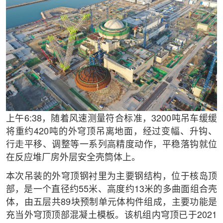
上午6:38，随着风速测量符合标准，3200吨吊车缓缓
将重约420吨的外穹顶吊离地面，经过变幅、升钩、
行走平移、调整等一系列高精度动作，平稳落钩就位
在反应堆厂房外层安全壳筒体上。
本次吊装的外穹顶钢衬里为主要钢结构，位于核岛顶
部，是一个直径约55米、高度约13米的多曲面组合壳
体，由五层共89块预制单元体构件组成，主要功能是
充当外穹顶顶部混凝土模板。该机组内穹顶已于2021