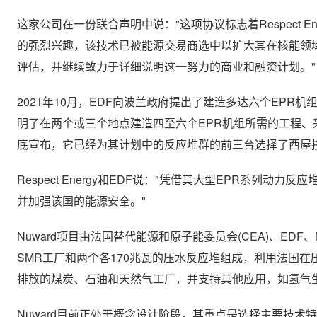
这家公司在一份联合声明中说："这项协议标志着Respect E
的强烈兴趣，该技术已被能源交易商选中以扩大其在核能领域的足迹
评估，并继续致力于详细说明这一努力的商业和融资计划。"
2021年10月，EDF向波兰政府提出了建造多达六个EPR
明了在两个或三个地点建造四至六个EPR机组所需的工程、采
底宣布，它已经为其计划中的反应堆群的前三台选择了西屋
Respect Energy和EDF说："凭借其大型EPR系列动
并加强该国的能源安全。"
Nuward项目由法国替代能源和原子能委员会(CEA)、EDF、Nava
SMR工厂和两个各170兆瓦的压水反应堆组成，利用法国
排放的煤炭、石油和天然气工厂，并支持其他应用，如氢气
Nuward目前正处于概念设计阶段，其重点是选择主要技术特