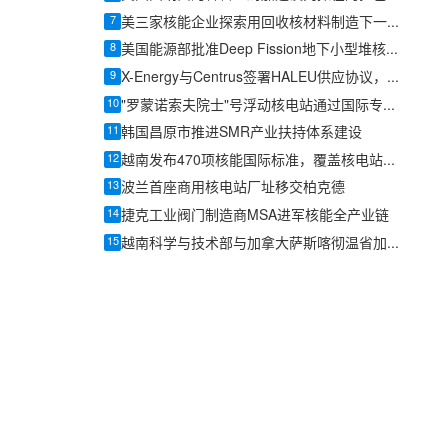
7
美三家核能企业探索用回收核材料制造下一代反应堆燃料
8
美国能源部批准Deep Fission地下小型堆核安全设计协议
9
X-Energy与Centrus签署HALEU供应协议，美国先进核燃料供应链提速
10
"罗蒙诺索夫院士"号浮动核电站通过国际专家双周审计，整改项较2022年显著减少
11
韩国昌原市推进SMR产业扶持体系建设
12
越南发布470项核能国际标准，覆盖核电站、研究堆、SMR及辐射防护全链条
13
波兰首座商用核电站厂址移交柏克德
14
捷克工业阀门制造商MSA进军核能全产业链
15
越南科学与技术部与加拿大萨斯喀彻温省加强和平利用核技术合作