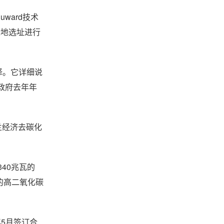
ward技术
绿地选址进行
择。它详细说
兰政府去年年
波兰经济去碳化
340兆瓦的
的高二氧化碳
年5月签订合