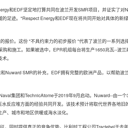
nergy和EDF坚定地打算共同在波兰开发SMR项目，并证实了对Nu
。"Respect Energy和EDF现在将共同开始对具体的新
机组的报价。这份 "不具约束力的初步报价 "代表了波兰的一系列选
购和施工。如果被选中，EPR机组每台将生产1650兆瓦--波
技术。
力反应堆和Nuward SMR的补充，EDF拥有完整的欧洲产品，以帮助
l集团和TechnicAtome于2019年9月启动。Nuward--由一个
在压水反应堆方面的经验共同开发。该技术预计将取代世界各地旧
生产、城市和地区供暖或海水淡化。
征，同时提供真正的竞争优势。比利时工程公司Tractebel于去