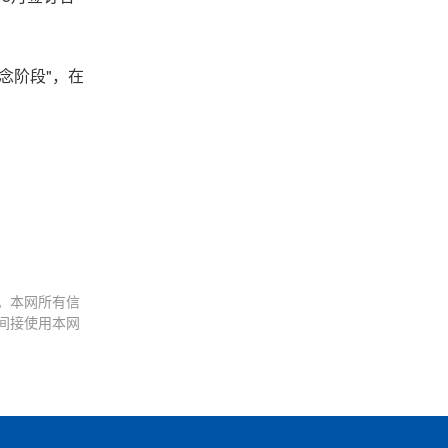
念阶段"，在
。
。本网所有信
间接使用本网