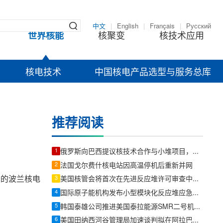
中文
|
English
|
Français
|
Русский
世界核能
核聚变
核技术应用
核电技术
中国核电产品选型与服务总库
推荐阅读
1
俄罗斯向巴西提议核技术合作与小堆项目，含浮动核电站与北极/南极科研
2
法国戈尔费什核电站因高温停机后重新并网
技术的波兰核电
3
美国核管会将首次在先进反应堆许可审查中采用现代化听证程序
4
国际原子能机构发布小型模块化反应堆应急计划区技术文件
5
韩国泰雄公司推进美国泰拉能源SMR二号机组订单，发力核电与燃机锻件新赛道
6
美国田纳西河谷管理局加速谈判拟在阿拉巴马Bellefonte旧址部署小型模块化反应堆