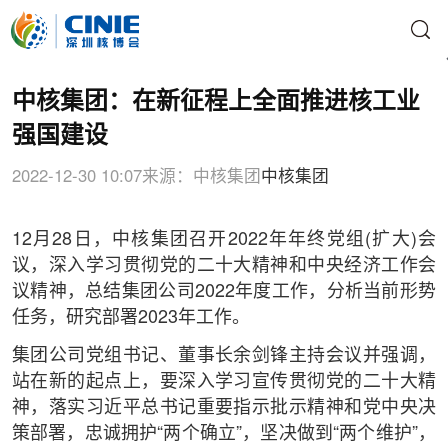
中核集团：在新征程上全面推进核工业
强国建设
2022-12-30 10:07
来源：中核集团
中核集团
12月28日，中核集团召开2022年年终党组(扩大)会
议，深入学习贯彻党的二十大精神和中央经济工作会
议精神，总结集团公司2022年度工作，分析当前形势
任务，研究部署2023年工作。
集团公司党组书记、董事长余剑锋主持会议并强调，
站在新的起点上，要深入学习宣传贯彻党的二十大精
神，落实习近平总书记重要指示批示精神和党中央决
策部署，忠诚拥护“两个确立”，坚决做到“两个维护”，