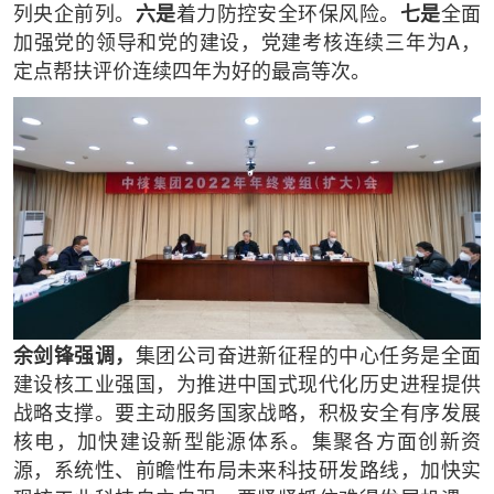
列央企前列。
六是
着力防控安全环保风险。
七是
全面
加强党的领导和党的建设，党建考核连续三年为A，
定点帮扶评价连续四年为好的最高等次。
余剑锋强调，
集团公司奋进新征程的中心任务是全面
建设核工业强国，为推进中国式现代化历史进程提供
战略支撑。要主动服务国家战略，积极安全有序发展
核电，加快建设新型能源体系。集聚各方面创新资
源，系统性、前瞻性布局未来科技研发路线，加快实