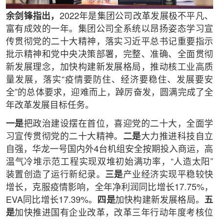
余剑锋指出，
2022年是集团公司改革发展极不平凡、
富有成效的一年。集团公司全系统以昂扬姿态学习宣
传贯彻党的二十大精神，落实习近平总书记重要指示
批示精神和党中央决策部署，完整、准确、全面贯彻
新发展理念，加快构建新发展格局，推动核工业高质
量发展，落实“疫情要防住、经济要稳住、发展要安
全”的总体要求，迎难而上，踔厉奋发，圆满完成了全
年改革发展目标任务。
一是
把政治建设摆在首位，喜迎党的二十大，全面学
习宣传贯彻党的二十大精神。
二是
大力推进科技自立
自强，华龙一号国内外4台机组安全按期投入商运，高
温气冷堆示范工程实现双堆初始满功率，“人造太阳”
装置创造了运行新纪录。
三是
产业经济实现平稳较快
增长，克服疫情影响，全年净利润同比增长17.75%，
EVA同比增长17.39%。
四是
加快构建新发展格局。
五
是
加快推进国有企业改革，改革三年行动年度考核位