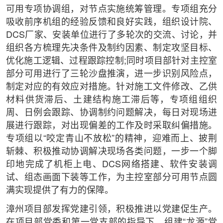
可用专项协调组，对节点实施统筹管理。专项组充分
吸收前序机组的经验反馈和良好实践，组织设计院、
DCS厂家、安装单位进行了多轮次的交流、讨论，并
组织各方梳理先决条件及制约因素、制定攻坚目标、
优化施工逻辑、过程跟踪控制;同时项目部针对主控室
部分可用进行了三轮沙盘推演，进一步识别风险点，
制定对应的有效应对措施。针对施工文件修改、乙供
材料供货滞后、土建结构施工滞后等，专项组组织
周、日例会跟踪、协调制约问题解决，每日对现场进
展进行跟踪，对出现偏差的工作及时采取纠偏措施。
专项组以“咬定青山不放松”的精神，迎难而上、披荆
斩棘、积极推动协调解决现场各类问题，一步一个脚
印地完成了机柜上电、DCS网络搭建、软件安装调
试、组态画面下装等工作，为主控室部分可用节点圆
满实现提供了有力的保障。
漳州项目部发挥党建引领，积极推进以党建促生产。
在项目部党委和第一党支部的指导下，组建“龙源”党