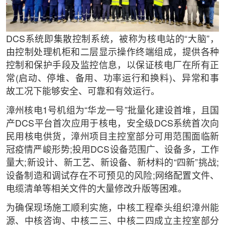
DCS系统即集散控制系统，被称为核电站的“大脑”，
由控制处理机柜和二层显示操作终端组成，提供各种
控制和保护手段及监控信息，以保证核电厂在所有正
常(启动、停堆、备用、功率运行和换料)、异常和事
故工况下能够安全、可靠和有效运行。
漳州核电1号机组为“华龙一号”批量化建设首堆，且国
产DCS平台首次应用于核电，安全级DCS系统首次向
民用核电供货，漳州项目主控室部分可用范围面临新
冠疫情严峻形势;投用DCS设备范围广、设备多，工作
量大;新设计、新工艺、新设备、新材料的“四新”挑战;
设备制造和调试存在不可预见的风险;网络配置文件、
电缆清单等相关文件的大量修改升版等困难。
为确保现场施工顺利实施，中核工程牵头组织漳州能
源、中核咨询、中核二三、中核二四成立主控室部分